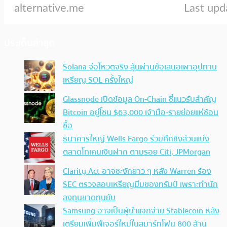
ประเด็นล่าสุด
Solana จ่อโหวตจริง ลุ้นผ่านข้อเสนอเผาอุปทาน
เหรียญ SOL ครั้งใหญ่
Glassnode เปิดข้อมูล On-Chain ชี้แนวรับสำคัญ
Bitcoin อยู่โซน $63,000 เจ้ามือ-รายย่อยแห่ช้อน
ซื้อ
ธนาคารใหญ่ Wells Fargo ร่วมศึกชิงส่วนแบ่ง
ตลาดโทเคนเงินฝาก ตามรอย Citi, JPMorgan
Clarity Act อาจชะงักยาว ๆ หลัง Warren ร้อง
SEC ตรวจสอบเหรียญมีมของทรัมป์ เพราะทำนัก
ลงทุนขาดทุนยับ
Samsung อาจเป็นผู้นำแจกจ่าย Stablecoin หลัง
เตรียมเพิ่มฟีเจอร์ใหม่ในสมาร์ทโฟน 800 ล้าน