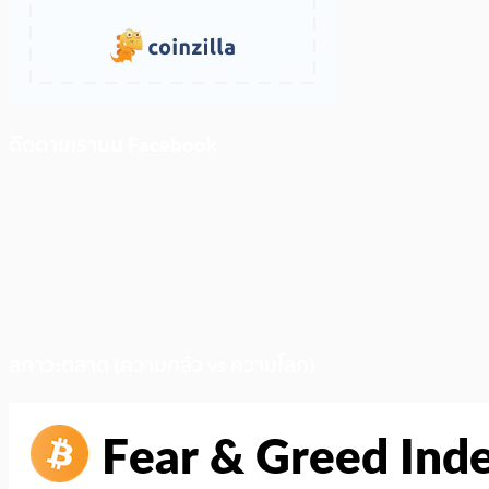
ติดตามเราบน Facebook
สภาวะตลาด (ความกลัว vs ความโลภ)