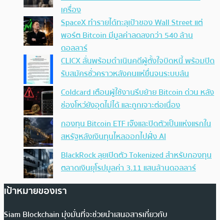
เครื่อง
SpaceX ทำรายได้ทะลุเป้าของ Wall Street แต่
พอร์ต Bitcoin มีมูลค่าลดลงกว่า 540 ล้าน
ดอลลาร์
CLICX ลั่นพร้อมดำเนินคดีผู้ตั้งใจบิดหนี้ พร้อมปิด
รับสมัครชั่วคราวหลังคนแห่ยื่นจนระบบล้น
Coldcard เตือนผู้ใช้งานรีบย้าย Bitcoin ด่วน หลัง
ช่องโหว่ยังอุดไม่ได้ และถูกเจาะต่อเนื่อง
กองทุน Bitcoin ETF เจ๊งและปิดตัวเป็นแห่งแรกใน
สหรัฐหลังเงินทุนไหลออกไปฝั่ง AI
BlackRock ลุยเปิดตัว Tokenized สำหรับกองทุน
ตลาดเงินยุโรปมูลค่า 3.11 แสนล้านดอลลาร์
เป้าหมายของเรา
Siam Blockchain มุ่งมั่นที่จะช่วยนำเสนอสารเกี่ยวกับ