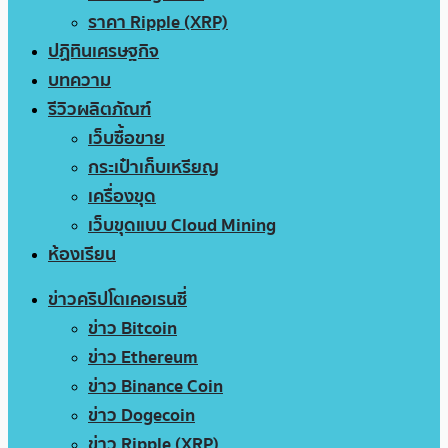
ราคา Ripple (XRP)
ปฏิทินเศรษฐกิจ
บทความ
รีวิวผลิตภัณฑ์
เว็บซื้อขาย
กระเป๋าเก็บเหรียญ
เครื่องขุด
เว็บขุดแบบ Cloud Mining
ห้องเรียน
ข่าวคริปโตเคอเรนซี่
ข่าว Bitcoin
ข่าว Ethereum
ข่าว Binance Coin
ข่าว Dogecoin
ข่าว Ripple (XRP)