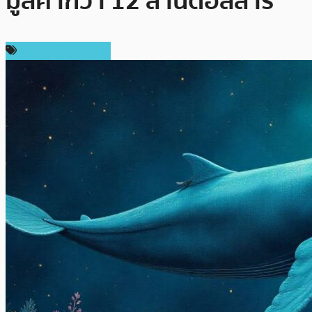
มูลค่ากว่า 12 ล้านดอลลาร์
ข่าวคริปโตเคอเรนซี่