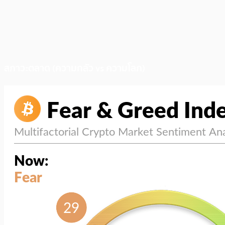
สภาวะตลาด (ความกลัว vs ความโลภ)