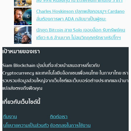
ลง 99% หันลงทุน ใน Ethereum แทนถึง 3 เท่า
Charles Hoskinson ปลุกพลังคอมมูฯ Cardano
ลั่นต้องการพา ADA กลับมาเป็นผู้ชนะ
นักขุด Bitcoin สาย Solo เจอบล็อก รับทรัพย์คน
เดียว 6.6 ล้านบาท ไม่สนวิกฤตศรัทธาคริปโทฯ
เป้าหมายของเรา
Siam Blockchain มุ่งมั่นที่จะช่วยนำเสนอสารเกี่ยวกับ
Cryptocurrency และเทคโนโลยีบล็อกเชนเพื่อคนไทย ในภาษาไทย เรา
รวบรวมข้อมูลส่วนใหญ่จากเว็บไซต์และเว็บบอร์ดต่างประเทศและนำมา
แปลส่งตรงถึงฟีดคุณ
เกี่ยวกับเว็บไซต์นี้
ทีมงาน
ติดต่อเรา
นโยบายความเป็นส่วนตัว
ข้อตกลงในการใช้งาน