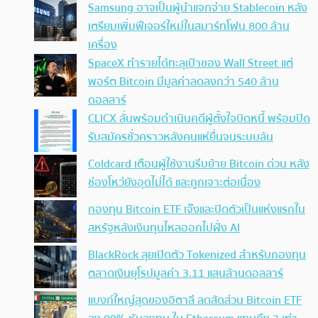
Samsung อาจเป็นผู้นำแจกจ่าย Stablecoin หลัง
เตรียมเพิ่มฟีเจอร์ใหม่ในสมาร์ทโฟน 800 ล้าน
เครื่อง
SpaceX ทำรายได้ทะลุเป้าของ Wall Street แต่
พอร์ต Bitcoin มีมูลค่าลดลงกว่า 540 ล้าน
ดอลลาร์
CLICX ลั่นพร้อมดำเนินคดีผู้ตั้งใจบิดหนี้ พร้อมปิด
รับสมัครชั่วคราวหลังคนแห่ยื่นจนระบบล้น
Coldcard เตือนผู้ใช้งานรีบย้าย Bitcoin ด่วน หลัง
ช่องโหว่ยังอุดไม่ได้ และถูกเจาะต่อเนื่อง
กองทุน Bitcoin ETF เจ๊งและปิดตัวเป็นแห่งแรกใน
สหรัฐหลังเงินทุนไหลออกไปฝั่ง AI
BlackRock ลุยเปิดตัว Tokenized สำหรับกองทุน
ตลาดเงินยุโรปมูลค่า 3.11 แสนล้านดอลลาร์
แบงก์ใหญ่สุดของอิตาลี ลดสัดส่วน Bitcoin ETF