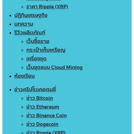
ราคา Ripple (XRP)
ปฏิทินเศรษฐกิจ
บทความ
รีวิวผลิตภัณฑ์
เว็บซื้อขาย
กระเป๋าเก็บเหรียญ
เครื่องขุด
เว็บขุดแบบ Cloud Mining
ห้องเรียน
ข่าวคริปโตเคอเรนซี่
ข่าว Bitcoin
ข่าว Ethereum
ข่าว Binance Coin
ข่าว Dogecoin
ข่าว Ripple (XRP)