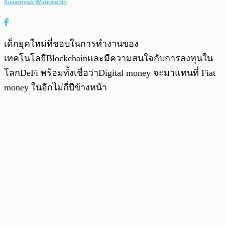
Kasamsak Wongsanin
เด็กยุคใหม่ที่ชอบในการทำงานของ
เทคโนโลยีBlockchainและมีความสนใจกับการลงทุนใน
โลกDeFi พร้อมทั้งเชื่อว่าDigital money จะมาแทนที่ Fiat
money ในอีกไม่กี่ปีข้างหน้า