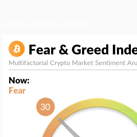
สภาวะตลาด (ความกลัว vs ความโลภ)