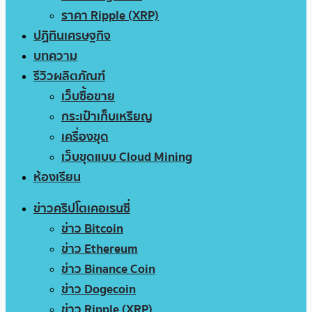
ราคา Ripple (XRP)
ปฏิทินเศรษฐกิจ
บทความ
รีวิวผลิตภัณฑ์
เว็บซื้อขาย
กระเป๋าเก็บเหรียญ
เครื่องขุด
เว็บขุดแบบ Cloud Mining
ห้องเรียน
ข่าวคริปโตเคอเรนซี่
ข่าว Bitcoin
ข่าว Ethereum
ข่าว Binance Coin
ข่าว Dogecoin
ข่าว Ripple (XRP)