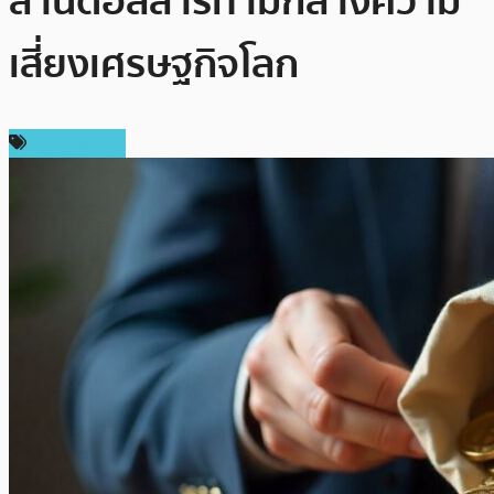
ล้านดอลลาร์ท่ามกลางความ
เสี่ยงเศรษฐกิจโลก
ข่าว Bitcoin