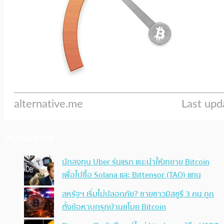
ประเด็นล่าสุด
นักลงทุน Uber รุ่นแรก แนะนำให้เทขาย Bitcoin
เพื่อไปซื้อ Solana และ Bittensor (TAO) แทน
สหรัฐฯ เริ่มไม่ปลอดภัย? ชายชาวมิสซูรี 3 คน ถูก
ตั้งข้อหาบุกรุกบ้านขโมย Bitcoin