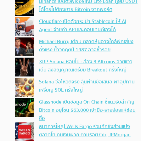
Binance เปิดตัวฟีเจอร์ใหม่ Lite Loan กู้ยืม USDT
ได้โดยไม่ต้องขาย Bitcoin จากพอร์ต
Cloudflare เปิดตัวกระเป๋า Stablecoin ให้ AI
Agent จ่ายค่า API และคอนเทนต์เองได้
Michael Burry เตือน ตลาดหุ้นอาจใกล้พีคเสี่ยง
ดิ่งแรง ย้ำวิกฤตปี 1987 อาจซ้ำรอย
XRP-Solana หลบไป : ส่อง 3 Altcoins ฉายแวว
เด่น ส่งสัญญาณเตรียม Breakout ครั้งใหญ่
Solana จ่อโหวตจริง ลุ้นผ่านข้อเสนอเผาอุปทาน
เหรียญ SOL ครั้งใหญ่
Glassnode เปิดข้อมูล On-Chain ชี้แนวรับสำคัญ
Bitcoin อยู่โซน $63,000 เจ้ามือ-รายย่อยแห่ช้อน
ซื้อ
ธนาคารใหญ่ Wells Fargo ร่วมศึกชิงส่วนแบ่ง
ตลาดโทเคนเงินฝาก ตามรอย Citi, JPMorgan