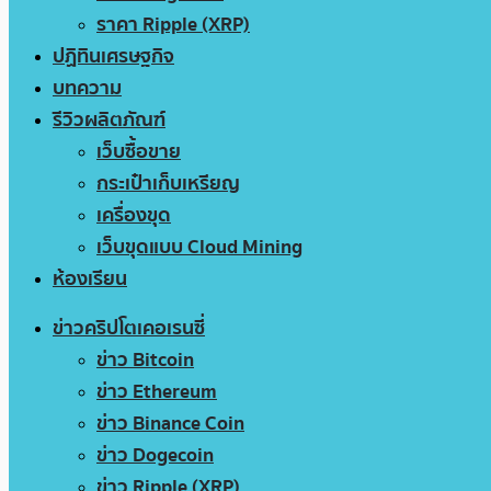
ราคา Ripple (XRP)
ปฏิทินเศรษฐกิจ
บทความ
รีวิวผลิตภัณฑ์
เว็บซื้อขาย
กระเป๋าเก็บเหรียญ
เครื่องขุด
เว็บขุดแบบ Cloud Mining
ห้องเรียน
ข่าวคริปโตเคอเรนซี่
ข่าว Bitcoin
ข่าว Ethereum
ข่าว Binance Coin
ข่าว Dogecoin
ข่าว Ripple (XRP)