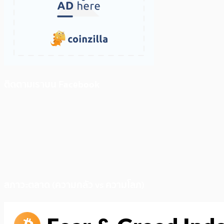
ติดตามเราบน Facebook
สภาวะตลาด (ความกลัว vs ความโลภ)