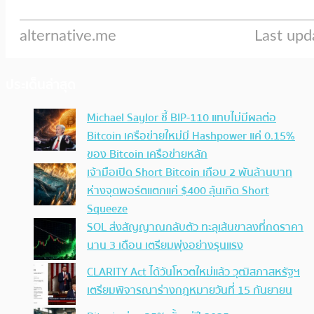
ประเด็นล่าสุด
Michael Saylor ชี้ BIP-110 แทบไม่มีผลต่อ
Bitcoin เครือข่ายใหม่มี Hashpower แค่ 0.15%
ของ Bitcoin เครือข่ายหลัก
เจ้ามือเปิด Short Bitcoin เกือบ 2 พันล้านบาท
ห่างจุดพอร์ตแตกแค่ $400 ลุ้นเกิด Short
Squeeze
SOL ส่งสัญญาณกลับตัว ทะลุเส้นขาลงที่กดราคา
นาน 3 เดือน เตรียมพุ่งอย่างรุนแรง
CLARITY Act ได้วันโหวตใหม่แล้ว วุฒิสภาสหรัฐฯ
เตรียมพิจารณาร่างกฎหมายวันที่ 15 กันยายน