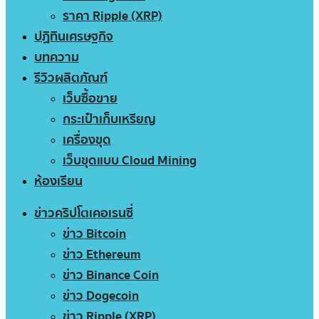
ราคา Ripple (XRP)
ปฏิทินเศรษฐกิจ
บทความ
รีวิวผลิตภัณฑ์
เว็บซื้อขาย
กระเป๋าเก็บเหรียญ
เครื่องขุด
เว็บขุดแบบ Cloud Mining
ห้องเรียน
ข่าวคริปโตเคอเรนซี่
ข่าว Bitcoin
ข่าว Ethereum
ข่าว Binance Coin
ข่าว Dogecoin
ข่าว Ripple (XRP)