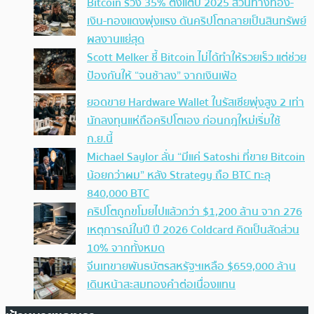
Bitcoin ร่วง 35% ตั้งแต่ปี 2025 สวนทางทอง-
เงิน-ทองแดงพุ่งแรง ดันคริปโตกลายเป็นสินทรัพย์
ผลงานแย่สุด
Scott Melker ชี้ Bitcoin ไม่ได้ทำให้รวยเร็ว แต่ช่วย
ป้องกันให้ “จนช้าลง” จากเงินเฟ้อ
ยอดขาย Hardware Wallet ในรัสเซียพุ่งสูง 2 เท่า
นักลงทุนแห่ถือคริปโตเอง ก่อนกฎใหม่เริ่มใช้
ก.ย.นี้
Michael Saylor ลั่น “มีแค่ Satoshi ที่ขาย Bitcoin
น้อยกว่าผม” หลัง Strategy ถือ BTC ทะลุ
840,000 BTC
คริปโตถูกขโมยไปแล้วกว่า $1,200 ล้าน จาก 276
เหตุการณ์ในปี ปี 2026 Coldcard คิดเป็นสัดส่วน
10% จากทั้งหมด
จีนเทขายพันธบัตรสหรัฐฯเหลือ $659,000 ล้าน
เดินหน้าสะสมทองคำต่อเนื่องแทน