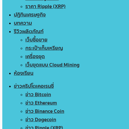
ราคา Ripple (XRP)
ปฏิทินเศรษฐกิจ
บทความ
รีวิวผลิตภัณฑ์
เว็บซื้อขาย
กระเป๋าเก็บเหรียญ
เครื่องขุด
เว็บขุดแบบ Cloud Mining
ห้องเรียน
ข่าวคริปโตเคอเรนซี่
ข่าว Bitcoin
ข่าว Ethereum
ข่าว Binance Coin
ข่าว Dogecoin
ข่าว Ripple (XRP)