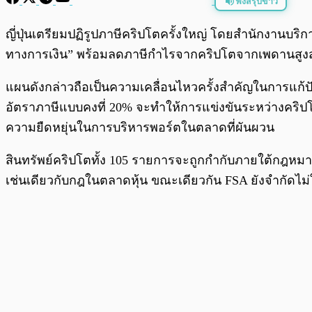
ฟังสรุปข่าว
พร้อมเล่น
ญี่ปุ่นเตรียมปฏิรูปภาษีคริปโตครั้งใหญ่ โดยสำนักงานบร
ทางการเงิน” พร้อมลดภาษีกำไรจากคริปโตจากเพดานสูงสุด 5
แผนดังกล่าวถือเป็นความเคลื่อนไหวครั้งสำคัญในการแก้
อัตราภาษีแบบคงที่ 20% จะทำให้การแข่งขันระหว่างคริปโ
ความยืดหยุ่นในการบริหารพอร์ตในตลาดที่ผันผวน
สินทรัพย์คริปโตทั้ง 105 รายการจะถูกกำกับภายใต้กฎหมาย Fi
เช่นเดียวกับกฎในตลาดหุ้น ขณะเดียวกัน FSA ยังจำกัดไ