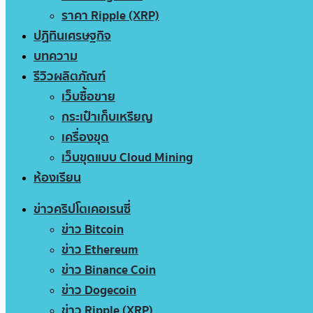
ราคา Ripple (XRP)
ปฏิทินเศรษฐกิจ
บทความ
รีวิวผลิตภัณฑ์
เว็บซื้อขาย
กระเป๋าเก็บเหรียญ
เครื่องขุด
เว็บขุดแบบ Cloud Mining
ห้องเรียน
ข่าวคริปโตเคอเรนซี่
ข่าว Bitcoin
ข่าว Ethereum
ข่าว Binance Coin
ข่าว Dogecoin
ข่าว Ripple (XRP)