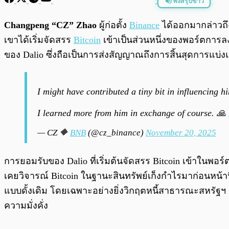
ฟังสรุปข่าว
พร้อมเล่น
Changpeng “CZ” Zhao
ผู้ก่อตั้ง
Binance
ได้ออกมากล่าวถ
เขาได้เริ่มจัดสรร
Bitcoin
เข้าเป็นส่วนหนึ่งของพอร์ตการล
ของ Dalio ซึ่งถือเป็นการส่งสัญญาณถึงการสิ้นสุดการแบ่
I might have contributed a tiny bit in influencing h
I learned more from him in exchange of course. 🙏
— CZ 🔶
BNB
(@cz_binance)
November 20, 2025
การยอมรับของ Dalio ที่เริ่มต้นจัดสรร Bitcoin เข้าในพอร์
เคยวิจารณ์ Bitcoin ในฐานะสินทรัพย์เก็งกำไรมาก่อนหน้า
แบบดั้งเดิม โดยเฉพาะอย่างยิ่งวิกฤตหนี้สาธารณะสหรัฐฯ 
ความมั่งคั่ง