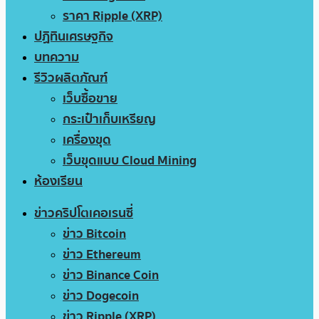
ราคา Ripple (XRP)
ปฏิทินเศรษฐกิจ
บทความ
รีวิวผลิตภัณฑ์
เว็บซื้อขาย
กระเป๋าเก็บเหรียญ
เครื่องขุด
เว็บขุดแบบ Cloud Mining
ห้องเรียน
ข่าวคริปโตเคอเรนซี่
ข่าว Bitcoin
ข่าว Ethereum
ข่าว Binance Coin
ข่าว Dogecoin
ข่าว Ripple (XRP)