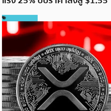
แรง 25% บีบราคาลงสู่ $1.55
ข่าว Ripple (XRP)