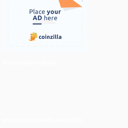
ติดตามเราบน Facebook
สภาวะตลาด (ความกลัว vs ความโลภ)