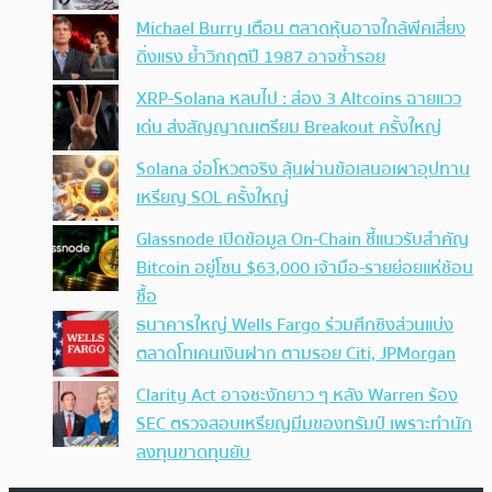
Michael Burry เตือน ตลาดหุ้นอาจใกล้พีคเสี่ยง
ดิ่งแรง ย้ำวิกฤตปี 1987 อาจซ้ำรอย
XRP-Solana หลบไป : ส่อง 3 Altcoins ฉายแวว
เด่น ส่งสัญญาณเตรียม Breakout ครั้งใหญ่
Solana จ่อโหวตจริง ลุ้นผ่านข้อเสนอเผาอุปทาน
เหรียญ SOL ครั้งใหญ่
Glassnode เปิดข้อมูล On-Chain ชี้แนวรับสำคัญ
Bitcoin อยู่โซน $63,000 เจ้ามือ-รายย่อยแห่ช้อน
ซื้อ
ธนาคารใหญ่ Wells Fargo ร่วมศึกชิงส่วนแบ่ง
ตลาดโทเคนเงินฝาก ตามรอย Citi, JPMorgan
Clarity Act อาจชะงักยาว ๆ หลัง Warren ร้อง
SEC ตรวจสอบเหรียญมีมของทรัมป์ เพราะทำนัก
ลงทุนขาดทุนยับ