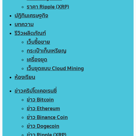
ราคา Ripple (XRP)
ปฏิทินเศรษฐกิจ
บทความ
รีวิวผลิตภัณฑ์
เว็บซื้อขาย
กระเป๋าเก็บเหรียญ
เครื่องขุด
เว็บขุดแบบ Cloud Mining
ห้องเรียน
ข่าวคริปโตเคอเรนซี่
ข่าว Bitcoin
ข่าว Ethereum
ข่าว Binance Coin
ข่าว Dogecoin
ข่าว Ripple (XRP)