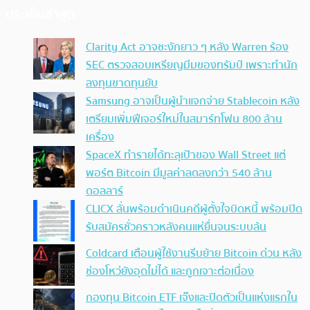
ประเด็นล่าสุด
Clarity Act อาจชะงักยาว ๆ หลัง Warren ร้อง
SEC ตรวจสอบเหรียญมีมของทรัมป์ เพราะทำนัก
ลงทุนขาดทุนยับ
Samsung อาจเป็นผู้นำแจกจ่าย Stablecoin หลัง
เตรียมเพิ่มฟีเจอร์ใหม่ในสมาร์ทโฟน 800 ล้าน
เครื่อง
SpaceX ทำรายได้ทะลุเป้าของ Wall Street แต่
พอร์ต Bitcoin มีมูลค่าลดลงกว่า 540 ล้าน
ดอลลาร์
CLICX ลั่นพร้อมดำเนินคดีผู้ตั้งใจบิดหนี้ พร้อมปิด
รับสมัครชั่วคราวหลังคนแห่ยื่นจนระบบล้น
Coldcard เตือนผู้ใช้งานรีบย้าย Bitcoin ด่วน หลัง
ช่องโหว่ยังอุดไม่ได้ และถูกเจาะต่อเนื่อง
กองทุน Bitcoin ETF เจ๊งและปิดตัวเป็นแห่งแรกใน