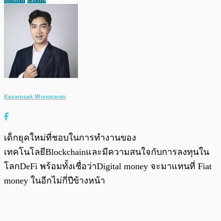
Kasamsak Wongsanin
เด็กยุคใหม่ที่ชอบในการทำงานของ
เทคโนโลยีBlockchainและมีความสนใจกับการลงทุนใน
โลกDeFi พร้อมทั้งเชื่อว่าDigital money จะมาแทนที่ Fiat
money ในอีกไม่กี่ปีข้างหน้า