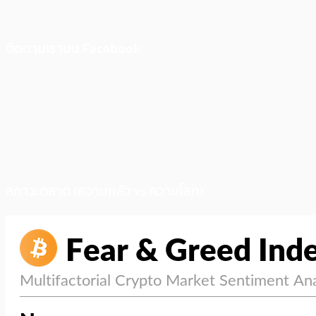
ติดตามเราบน Facebook
สภาวะตลาด (ความกลัว vs ความโลภ)