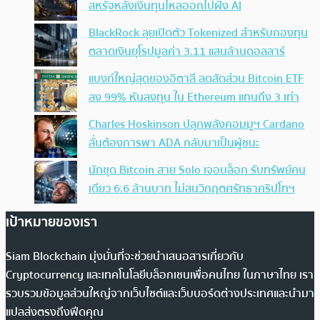
สหรัฐหลังเงินทุนไหลออกไปฝั่ง AI
BlackRock ลุยเปิดตัว Tokenized สำหรับกองทุน
ตลาดเงินยุโรปมูลค่า 3.11 แสนล้านดอลลาร์
แบงก์ใหญ่สุดของอิตาลี ลดสัดส่วน Bitcoin ETF
ลง 99% หันลงทุน ใน Ethereum แทนถึง 3 เท่า
Charles Hoskinson ปลุกพลังคอมมูฯ Cardano
ลั่นต้องการพา ADA กลับมาเป็นผู้ชนะ
นักขุด Bitcoin สาย Solo เจอบล็อก รับทรัพย์คน
เดียว 6.6 ล้านบาท ไม่สนวิกฤตศรัทธาคริปโทฯ
เป้าหมายของเรา
Siam Blockchain มุ่งมั่นที่จะช่วยนำเสนอสารเกี่ยวกับ
Cryptocurrency และเทคโนโลยีบล็อกเชนเพื่อคนไทย ในภาษาไทย เรา
รวบรวมข้อมูลส่วนใหญ่จากเว็บไซต์และเว็บบอร์ดต่างประเทศและนำมา
แปลส่งตรงถึงฟีดคุณ