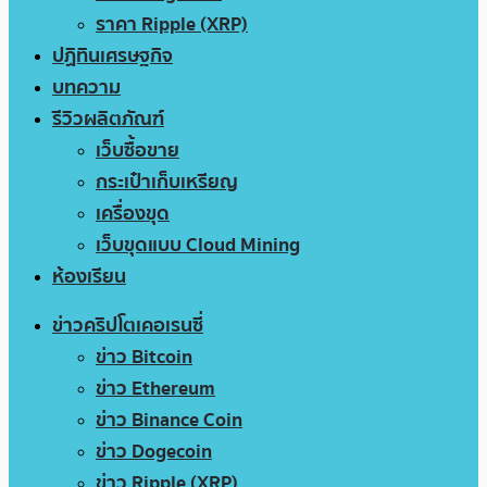
ราคา Ripple (XRP)
ปฏิทินเศรษฐกิจ
บทความ
รีวิวผลิตภัณฑ์
เว็บซื้อขาย
กระเป๋าเก็บเหรียญ
เครื่องขุด
เว็บขุดแบบ Cloud Mining
ห้องเรียน
ข่าวคริปโตเคอเรนซี่
ข่าว Bitcoin
ข่าว Ethereum
ข่าว Binance Coin
ข่าว Dogecoin
ข่าว Ripple (XRP)