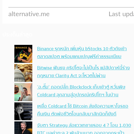
ประเด็นล่าสุด
Binance รุกหนัก เพิ่มหุ้น bStocks 10 ตัวดังเข้า
ตลาดสปอต พร้อมแคมเปญฟรีค่าธรรมเนียม
Bitwise ฟันธง คริปโตจะไม่เป็นไร แม้สัปดาห์นี้ร่าง
กฎหมาย Clarity Act จะโหวตไม่ผ่าน
‘อ.ตั๊ม’ ถอดปลั้ก Blockclock เก็บเข้าตู้ หวั่นพิษ
Coldcard ลุกลามสู่อุปกรณ์คริปโทฯ ในบ้าน
เหยื่อ Coldcard ใช้ Bitcoin ส่งข้อความหาโจรขอ
คืนเงิน ตัดพ้อชีวิตโอนกลับมาสักนิดก็ยังดี
จับตา Strategy ส่อแววเทขายรอบ 4 ? โอน 1,030
BTC มูลค่าทะลุ 2 พันล้านบาท ออกจากกระเป๋า