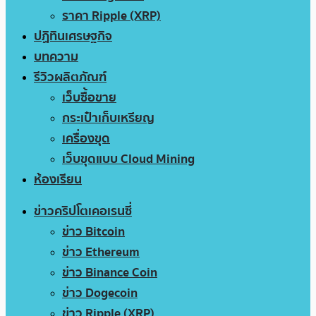
ราคา Ripple (XRP)
ปฏิทินเศรษฐกิจ
บทความ
รีวิวผลิตภัณฑ์
เว็บซื้อขาย
กระเป๋าเก็บเหรียญ
เครื่องขุด
เว็บขุดแบบ Cloud Mining
ห้องเรียน
ข่าวคริปโตเคอเรนซี่
ข่าว Bitcoin
ข่าว Ethereum
ข่าว Binance Coin
ข่าว Dogecoin
ข่าว Ripple (XRP)