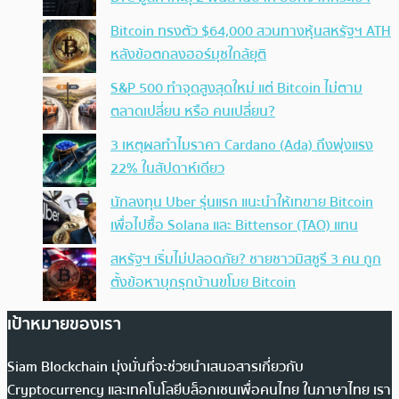
Bitcoin ทรงตัว $64,000 สวนทางหุ้นสหรัฐฯ ATH
หลังข้อตกลงฮอร์มุซใกล้ยุติ
S&P 500 ทำจุดสูงสุดใหม่ แต่ Bitcoin ไม่ตาม
ตลาดเปลี่ยน หรือ คนเปลี่ยน?
3 เหตุผลทำไมราคา Cardano (Ada) ถึงพุ่งแรง
22% ในสัปดาห์เดียว
นักลงทุน Uber รุ่นแรก แนะนำให้เทขาย Bitcoin
เพื่อไปซื้อ Solana และ Bittensor (TAO) แทน
สหรัฐฯ เริ่มไม่ปลอดภัย? ชายชาวมิสซูรี 3 คน ถูก
ตั้งข้อหาบุกรุกบ้านขโมย Bitcoin
เป้าหมายของเรา
Siam Blockchain มุ่งมั่นที่จะช่วยนำเสนอสารเกี่ยวกับ
Cryptocurrency และเทคโนโลยีบล็อกเชนเพื่อคนไทย ในภาษาไทย เรา