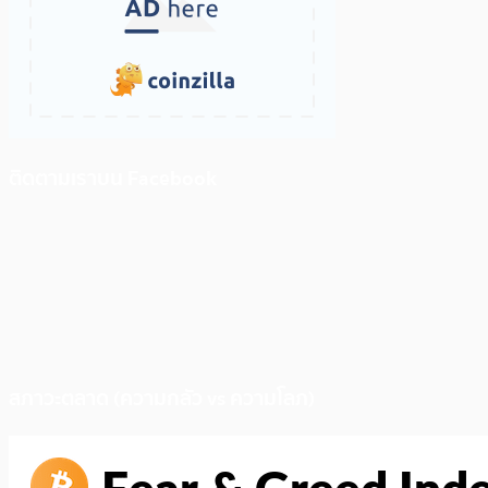
ติดตามเราบน Facebook
สภาวะตลาด (ความกลัว vs ความโลภ)