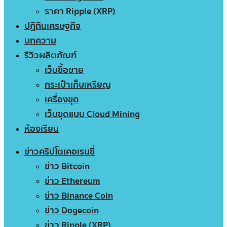
ราคา Ripple (XRP)
ปฏิทินเศรษฐกิจ
บทความ
รีวิวผลิตภัณฑ์
เว็บซื้อขาย
กระเป๋าเก็บเหรียญ
เครื่องขุด
เว็บขุดแบบ Cloud Mining
ห้องเรียน
ข่าวคริปโตเคอเรนซี่
ข่าว Bitcoin
ข่าว Ethereum
ข่าว Binance Coin
ข่าว Dogecoin
ข่าว Ripple (XRP)