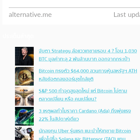
ประเด็นล่าสุด
จับตา Strategy ส่อแววเทขายรอบ 4 ? โอน 1,030
BTC มูลค่าทะลุ 2 พันล้านบาท ออกจากกระเป๋า
Bitcoin ทรงตัว $64,000 สวนทางหุ้นสหรัฐฯ ATH
หลังข้อตกลงฮอร์มุซใกล้ยุติ
S&P 500 ทำจุดสูงสุดใหม่ แต่ Bitcoin ไม่ตาม
ตลาดเปลี่ยน หรือ คนเปลี่ยน?
3 เหตุผลทำไมราคา Cardano (Ada) ถึงพุ่งแรง
22% ในสัปดาห์เดียว
นักลงทุน Uber รุ่นแรก แนะนำให้เทขาย Bitcoin
เพื่อไปซื้อ Solana และ Bittensor (TAO) แทน