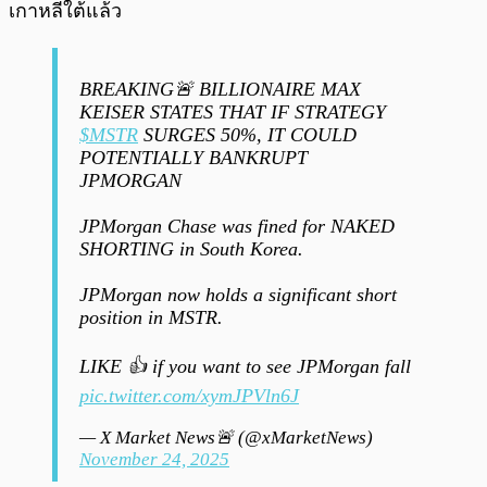
เกาหลีใต้แล้ว
BREAKING🚨 BILLIONAIRE MAX
KEISER STATES THAT IF STRATEGY
$MSTR
SURGES 50%, IT COULD
POTENTIALLY BANKRUPT
JPMORGAN
JPMorgan Chase was fined for NAKED
SHORTING in South Korea.
JPMorgan now holds a significant short
position in MSTR.
LIKE 👍 if you want to see JPMorgan fall
pic.twitter.com/xymJPVln6J
— X Market News🚨 (@xMarketNews)
November 24, 2025