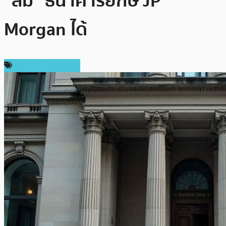
“ล้ม” ธนาคารยักษ์ JP
Morgan ได้
ข่าวคริปโตเคอเรนซี่