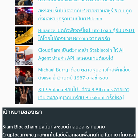
สหรัฐฯ เริ่มไม่ปลอดภัย? ชายชาวมิสซูรี 3 คน ถูก
ตั้งข้อหาบุกรุกบ้านขโมย Bitcoin
Binance เปิดตัวฟีเจอร์ใหม่ Lite Loan กู้ยืม USDT
ได้โดยไม่ต้องขาย Bitcoin จากพอร์ต
Cloudflare เปิดตัวกระเป๋า Stablecoin ให้ AI
Agent จ่ายค่า API และคอนเทนต์เองได้
Michael Burry เตือน ตลาดหุ้นอาจใกล้พีคเสี่ยง
ดิ่งแรง ย้ำวิกฤตปี 1987 อาจซ้ำรอย
XRP-Solana หลบไป : ส่อง 3 Altcoins ฉายแวว
เด่น ส่งสัญญาณเตรียม Breakout ครั้งใหญ่
เป้าหมายของเรา
Siam Blockchain มุ่งมั่นที่จะช่วยนำเสนอสารเกี่ยวกับ
Cryptocurrency และเทคโนโลยีบล็อกเชนเพื่อคนไทย ในภาษาไทย เรา