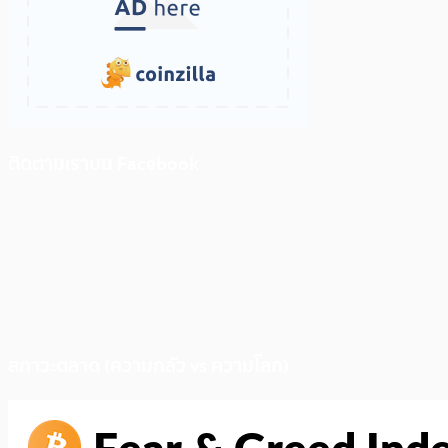
ติดตามเราบน Facebook
สภาวะตลาด (ความกลัว vs ความโลภ)