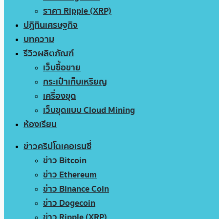
ราคา Ripple (XRP)
ปฏิทินเศรษฐกิจ
บทความ
รีวิวผลิตภัณฑ์
เว็บซื้อขาย
กระเป๋าเก็บเหรียญ
เครื่องขุด
เว็บขุดแบบ Cloud Mining
ห้องเรียน
ข่าวคริปโตเคอเรนซี่
ข่าว Bitcoin
ข่าว Ethereum
ข่าว Binance Coin
ข่าว Dogecoin
ข่าว Ripple (XRP)