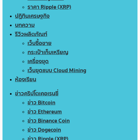
ราคา Ripple (XRP)
ปฏิทินเศรษฐกิจ
บทความ
รีวิวผลิตภัณฑ์
เว็บซื้อขาย
กระเป๋าเก็บเหรียญ
เครื่องขุด
เว็บขุดแบบ Cloud Mining
ห้องเรียน
ข่าวคริปโตเคอเรนซี่
ข่าว Bitcoin
ข่าว Ethereum
ข่าว Binance Coin
ข่าว Dogecoin
ข่าว Ripple (XRP)