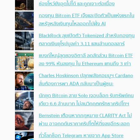
ช่องโหว่ยังอุดไม่ได้ และถูกเจาะต่อเนื่อง
กองทุน Bitcoin ETF เจ๊งและปิดตัวเป็นแห่งแรกใน
สหรัฐหลังเงินทุนไหลออกไปฝั่ง AI
BlackRock ลุยเปิดตัว Tokenized สำหรับกองทุน
ตลาดเงินยุโรปมูลค่า 3.11 แสนล้านดอลลาร์
แบงก์ใหญ่สุดของอิตาลี ลดสัดส่วน Bitcoin ETF
ลง 99% หันลงทุน ใน Ethereum แทนถึง 3 เท่า
Charles Hoskinson ปลุกพลังคอมมูฯ Cardano
ลั่นต้องการพา ADA กลับมาเป็นผู้ชนะ
นักขุด Bitcoin สาย Solo เจอบล็อก รับทรัพย์คน
เดียว 6.6 ล้านบาท ไม่สนวิกฤตศรัทธาคริปโทฯ
Bernstein เตือนหากกฎหมาย CLARITY Act ไม่
ผ่าน อาจกดดันราคาคริปโตให้ดิ่งลงอีกระลอก
ทั่วโลกช็อก Telegram หายจาก App Store