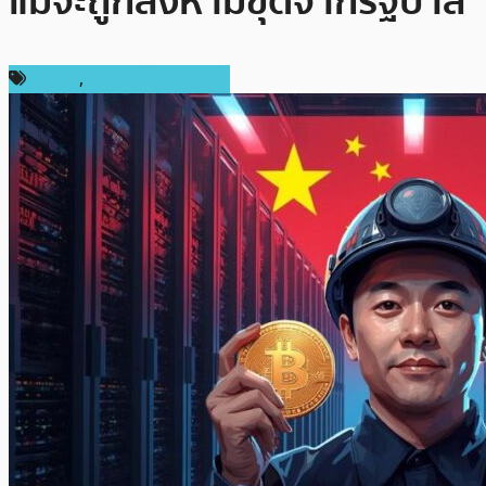
แม้จะถูกสั่งห้ามขุดจากรัฐบาล
การขุด
,
ข่าวคริปโตเคอเรนซี่