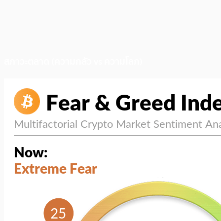
สภาวะตลาด (ความกลัว vs ความโลภ)