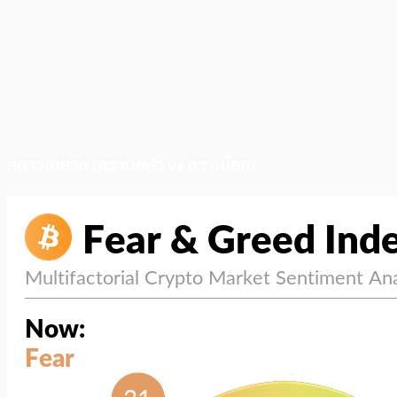
สภาวะตลาด (ความกลัว vs ความโลภ)