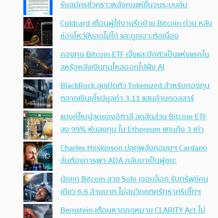
รับสมัครชั่วคราวหลังคนแห่ยื่นจนระบบล้น
Coldcard เตือนผู้ใช้งานรีบย้าย Bitcoin ด่วน หลัง
ช่องโหว่ยังอุดไม่ได้ และถูกเจาะต่อเนื่อง
กองทุน Bitcoin ETF เจ๊งและปิดตัวเป็นแห่งแรกใน
สหรัฐหลังเงินทุนไหลออกไปฝั่ง AI
BlackRock ลุยเปิดตัว Tokenized สำหรับกองทุน
ตลาดเงินยุโรปมูลค่า 3.11 แสนล้านดอลลาร์
แบงก์ใหญ่สุดของอิตาลี ลดสัดส่วน Bitcoin ETF
ลง 99% หันลงทุน ใน Ethereum แทนถึง 3 เท่า
Charles Hoskinson ปลุกพลังคอมมูฯ Cardano
ลั่นต้องการพา ADA กลับมาเป็นผู้ชนะ
นักขุด Bitcoin สาย Solo เจอบล็อก รับทรัพย์คน
เดียว 6.6 ล้านบาท ไม่สนวิกฤตศรัทธาคริปโทฯ
Bernstein เตือนหากกฎหมาย CLARITY Act ไม่