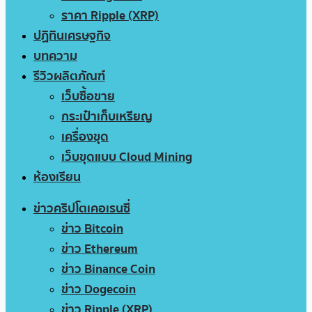
ราคา Ripple (XRP)
ปฏิทินเศรษฐกิจ
บทความ
รีวิวผลิตภัณฑ์
เว็บซื้อขาย
กระเป๋าเก็บเหรียญ
เครื่องขุด
เว็บขุดแบบ Cloud Mining
ห้องเรียน
ข่าวคริปโตเคอเรนซี่
ข่าว Bitcoin
ข่าว Ethereum
ข่าว Binance Coin
ข่าว Dogecoin
ข่าว Ripple (XRP)