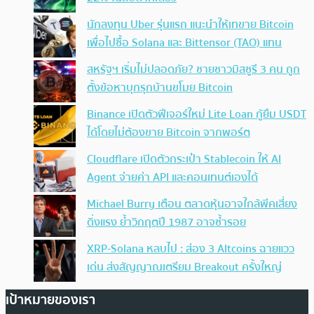
นักลงทุน Uber รุ่นแรก แนะนำให้เทขาย Bitcoin
เพื่อไปซื้อ Solana และ Bittensor (TAO) แทน
สหรัฐฯ เริ่มไม่ปลอดภัย? ชายชาวมิสซูรี 3 คน ถูก
ตั้งข้อหาบุกรุกบ้านขโมย Bitcoin
Binance เปิดตัวฟีเจอร์ใหม่ Lite Loan กู้ยืม USDT
ได้โดยไม่ต้องขาย Bitcoin จากพอร์ต
Cloudflare เปิดตัวกระเป๋า Stablecoin ให้ AI
Agent จ่ายค่า API และคอนเทนต์เองได้
Michael Burry เตือน ตลาดหุ้นอาจใกล้พีคเสี่ยง
ดิ่งแรง ย้ำวิกฤตปี 1987 อาจซ้ำรอย
XRP-Solana หลบไป : ส่อง 3 Altcoins ฉายแวว
เด่น ส่งสัญญาณเตรียม Breakout ครั้งใหญ่
เป้าหมายของเรา