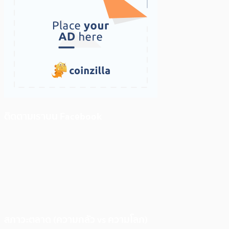
ติดตามเราบน Facebook
สภาวะตลาด (ความกลัว vs ความโลภ)