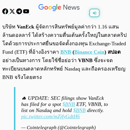
พร้อมเล่น
0:00
/
0:00
บริษัท
VanEck
ผู้จัดการสินทรัพย์มูลค่ากว่า 1.16 แสน
ล้านดอลลาร์ ได้สร้างความตื่นเต้นครั้งใหญ่ในตลาดคริป
โตด้วยการประกาศยื่นขอจัดตั้งกองทุน Exchange-Traded
Fund (ETF) ที่อ้างอิงราคา
BNB
(
Binance Coin
) สปอต
อย่างเป็นทางการ โดยใช้ชื่อย่อว่า
VBNB
ซึ่งจะจด
ทะเบียนบนตลาดหลักทรัพย์ Nasdaq และถือครองเหรียญ
BNB จริงโดยตรง
🔥 UPDATE: SEC filings show VanEck
has filed for a spot
$BNB
ETF, VBNB, to
list on Nasdaq and hold
$BNB
directly.
pic.twitter.com/mZjfyGdtH6
— Cointelegraph (@Cointelegraph)