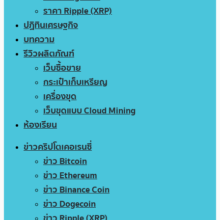
ราคา Ripple (XRP)
ปฏิทินเศรษฐกิจ
บทความ
รีวิวผลิตภัณฑ์
เว็บซื้อขาย
กระเป๋าเก็บเหรียญ
เครื่องขุด
เว็บขุดแบบ Cloud Mining
ห้องเรียน
ข่าวคริปโตเคอเรนซี่
ข่าว Bitcoin
ข่าว Ethereum
ข่าว Binance Coin
ข่าว Dogecoin
ข่าว Ripple (XRP)