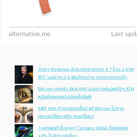
ประเด็นล่าสุด
จับตา Strategy ส่อแววเทขายรอบ 4 ? โอน 1,030
BTC มูลค่าทะลุ 2 พันล้านบาท ออกจากกระเป๋า
Bitcoin ทรงตัว $64,000 สวนทางหุ้นสหรัฐฯ ATH
หลังข้อตกลงฮอร์มุซใกล้ยุติ
S&P 500 ทำจุดสูงสุดใหม่ แต่ Bitcoin ไม่ตาม
ตลาดเปลี่ยน หรือ คนเปลี่ยน?
3 เหตุผลทำไมราคา Cardano (Ada) ถึงพุ่งแรง
22% ในสัปดาห์เดียว