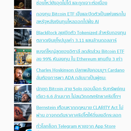
ช่องโหว่ยังอุดไม่ได้ และถูกเจาะต่อเนื่อง
กองทุน Bitcoin ETF เจ๊งและปิดตัวเป็นแห่งแรกใน
สหรัฐหลังเงินทุนไหลออกไปฝั่ง AI
BlackRock ลุยเปิดตัว Tokenized สำหรับกองทุน
ตลาดเงินยุโรปมูลค่า 3.11 แสนล้านดอลลาร์
แบงก์ใหญ่สุดของอิตาลี ลดสัดส่วน Bitcoin ETF
ลง 99% หันลงทุน ใน Ethereum แทนถึง 3 เท่า
Charles Hoskinson ปลุกพลังคอมมูฯ Cardano
ลั่นต้องการพา ADA กลับมาเป็นผู้ชนะ
นักขุด Bitcoin สาย Solo เจอบล็อก รับทรัพย์คน
เดียว 6.6 ล้านบาท ไม่สนวิกฤตศรัทธาคริปโทฯ
Bernstein เตือนหากกฎหมาย CLARITY Act ไม่
ผ่าน อาจกดดันราคาคริปโตให้ดิ่งลงอีกระลอก
ทั่วโลกช็อก Telegram หายจาก App Store