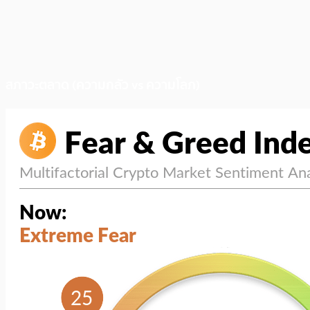
สภาวะตลาด (ความกลัว vs ความโลภ)