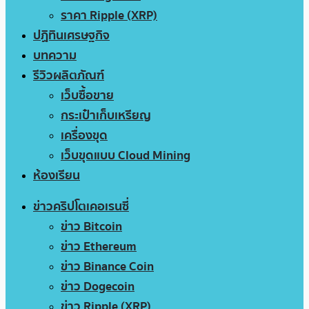
ราคา Ripple (XRP)
ปฏิทินเศรษฐกิจ
บทความ
รีวิวผลิตภัณฑ์
เว็บซื้อขาย
กระเป๋าเก็บเหรียญ
เครื่องขุด
เว็บขุดแบบ Cloud Mining
ห้องเรียน
ข่าวคริปโตเคอเรนซี่
ข่าว Bitcoin
ข่าว Ethereum
ข่าว Binance Coin
ข่าว Dogecoin
ข่าว Ripple (XRP)