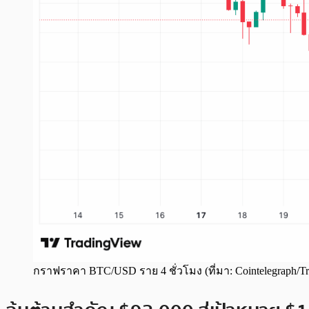
กราฟราคา BTC/USD ราย 4 ชั่วโมง (ที่มา: Cointelegraph/T