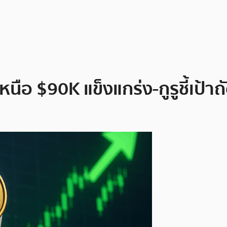
หนือ $90K แข็งแกร่ง-กูรูชี้เป้