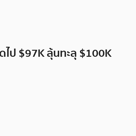
าถัดไป $97K ลุ้นทะลุ $100K