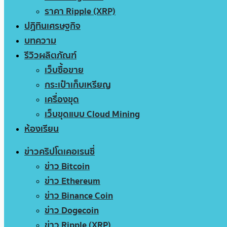
ราคา Ripple (XRP)
ปฏิทินเศรษฐกิจ
บทความ
รีวิวผลิตภัณฑ์
เว็บซื้อขาย
กระเป๋าเก็บเหรียญ
เครื่องขุด
เว็บขุดแบบ Cloud Mining
ห้องเรียน
ข่าวคริปโตเคอเรนซี่
ข่าว Bitcoin
ข่าว Ethereum
ข่าว Binance Coin
ข่าว Dogecoin
ข่าว Ripple (XRP)