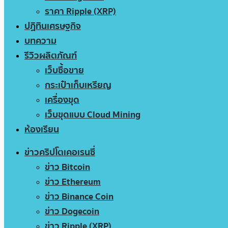
ราคา Ripple (XRP)
ปฏิทินเศรษฐกิจ
บทความ
รีวิวผลิตภัณฑ์
เว็บซื้อขาย
กระเป๋าเก็บเหรียญ
เครื่องขุด
เว็บขุดแบบ Cloud Mining
ห้องเรียน
ข่าวคริปโตเคอเรนซี่
ข่าว Bitcoin
ข่าว Ethereum
ข่าว Binance Coin
ข่าว Dogecoin
ข่าว Ripple (XRP)