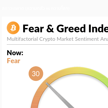
สภาวะตลาด (ความกลัว vs ความโลภ)