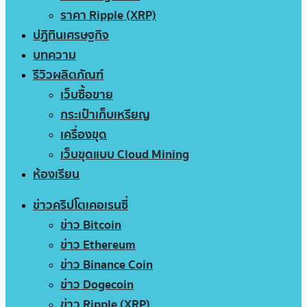
ราคา Ripple (XRP)
ปฏิทินเศรษฐกิจ
บทความ
รีวิวผลิตภัณฑ์
เว็บซื้อขาย
กระเป๋าเก็บเหรียญ
เครื่องขุด
เว็บขุดแบบ Cloud Mining
ห้องเรียน
ข่าวคริปโตเคอเรนซี่
ข่าว Bitcoin
ข่าว Ethereum
ข่าว Binance Coin
ข่าว Dogecoin
ข่าว Ripple (XRP)