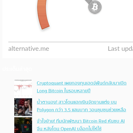
ประเด็นล่าสุด
Cryptoquant เผยกองทุนเฮดจ์ฟันด์กลับมาเปิด
Long Bitcoin ในรอบหลายปี
น้ำตานอง! สาวโดนแฮกเงินจัดงานแต่ง บน
Polygon กว่า 3.5 แสนบาท วอนชุมชนช่วยเหลือ
จำใจย้าย! ทีมนักพัฒนา Bitcoin Red หันซบ AI
จีน หลังโดน OpenAI บล็อกไม่ให้ใช้