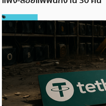
แพง-ลอยแพพนักงาน 30 คน
ข่าวคริปโตเคอเรนซี่