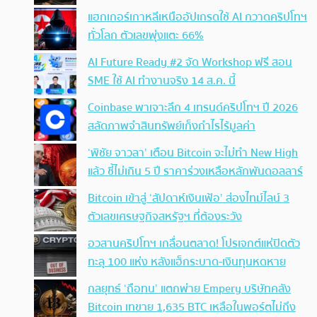
แฮกเกอร์เกาหลีเหนืออัปเกรดใช้ AI กวาดคริปโทฯ
ทั่วโลก ตัวเลขพุ่งแตะ 66%
AI Future Ready #2 จัด Workshop ฟรี สอน
SME ใช้ AI ทำงานจริง 14 ส.ค. นี้
Coinbase พาเจาะลึก 4 เทรนด์คริปโทฯ ปี 2026
สลัดภาพจำสินทรัพย์เก็งกำไรไร้มูลค่า
‘พิชัย จาวลา’ เตือน Bitcoin จะไม่ทำ New High
แล้ว ชี้ไม่เกิน 5 ปี ราคาร่วงเหลือหลักพันดอลลาร์
Bitcoin เข้าสู่ ‘สัปดาห์เงินเฟ้อ’ ส่องไทม์ไลน์ 3
ตัวเลขเศรษฐกิจสหรัฐฯ ที่ต้องระวัง
อวสานคริปโทฯ เกลื่อนตลาด! โปรเจกต์แห่ปิดตัว
ทะลุ 100 แห่ง หลังแฮ็กระบาด-เงินทุนหดหาย
กลยุทธ์ ‘ถือทน’ แตกพ่าย Empery บริษัทคลัง
Bitcoin เทขาย 1,635 BTC เหลือในพอร์ตไม่ถึง