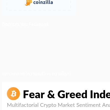
ติดตามเราบน Facebook
สภาวะตลาด (ความกลัว vs ความโลภ)