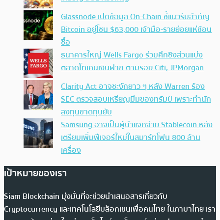
Glassnode เปิดข้อมูล On-Chain ชี้แนวรับสำคัญ
Bitcoin อยู่โซน $63,000 เจ้ามือ-รายย่อยแห่ช้อน
ซื้อ
ธนาคารใหญ่ Wells Fargo ร่วมศึกชิงส่วนแบ่ง
ตลาดโทเคนเงินฝาก ตามรอย Citi, JPMorgan
Clarity Act อาจชะงักยาว ๆ หลัง Warren ร้อง
SEC ตรวจสอบเหรียญมีมของทรัมป์ เพราะทำนัก
ลงทุนขาดทุนยับ
Samsung อาจเป็นผู้นำแจกจ่าย Stablecoin หลัง
เตรียมเพิ่มฟีเจอร์ใหม่ในสมาร์ทโฟน 800 ล้าน
เครื่อง
เป้าหมายของเรา
Siam Blockchain มุ่งมั่นที่จะช่วยนำเสนอสารเกี่ยวกับ
Cryptocurrency และเทคโนโลยีบล็อกเชนเพื่อคนไทย ในภาษาไทย เรา