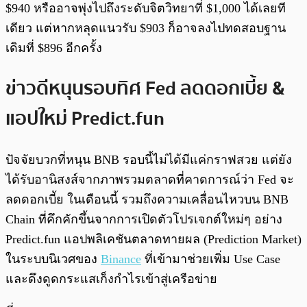
$940 หรืออาจพุ่งไปถึงระดับจิตวิทยาที่ $1,000 ได้เลยที
เดียว แต่หากหลุดแนวรับ $903 ก็อาจลงไปทดสอบฐาน
เดิมที่ $896 อีกครั้ง
ข่าวดีหนุนรอบทิศ Fed ลดดอกเบี้ย &
แอปใหม่ Predict.fun
ปัจจัยบวกที่หนุน BNB รอบนี้ไม่ได้มีแค่กราฟสวย แต่ยัง
ได้รับอานิสงส์จากภาพรวมตลาดที่คาดการณ์ว่า Fed จะ
ลดดอกเบี้ย ในเดือนนี้ รวมถึงความเคลื่อนไหวบน BNB
Chain ที่คึกคักขึ้นจากการเปิดตัวโปรเจกต์ใหม่ๆ อย่าง
Predict.fun แอปพลิเคชันตลาดทายผล (Prediction Market)
ในระบบนิเวศของ
Binance
ที่เข้ามาช่วยเพิ่ม Use Case
และดึงดูดกระแสเก็งกำไรเข้าสู่เครือข่าย