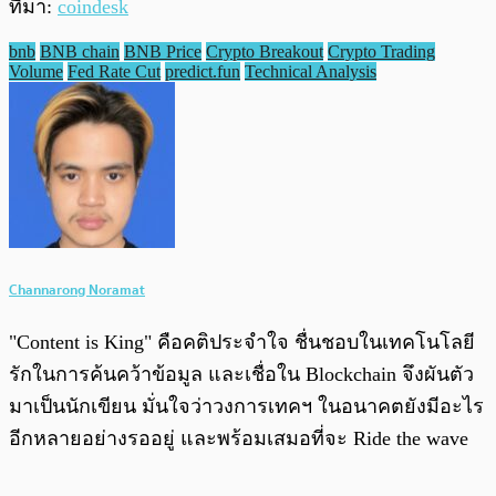
ที่มา:
coindesk
bnb
BNB chain
BNB Price
Crypto Breakout
Crypto Trading
Volume
Fed Rate Cut
predict.fun
Technical Analysis
Channarong Noramat
"Content is King" คือคติประจำใจ ชื่นชอบในเทคโนโลยี
รักในการค้นคว้าข้อมูล และเชื่อใน Blockchain จึงผันตัว
มาเป็นนักเขียน มั่นใจว่าวงการเทคฯ ในอนาคตยังมีอะไร
อีกหลายอย่างรออยู่ และพร้อมเสมอที่จะ Ride the wave