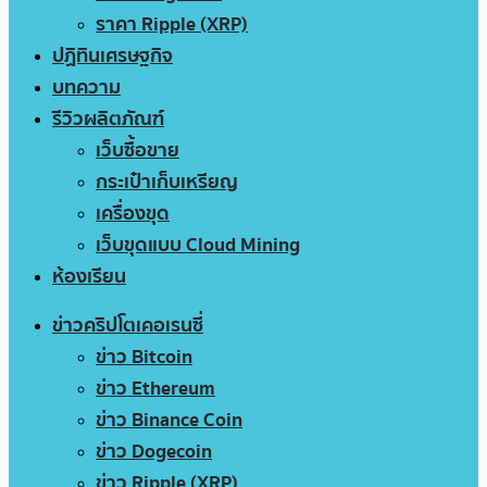
ราคา Ripple (XRP)
ปฏิทินเศรษฐกิจ
บทความ
รีวิวผลิตภัณฑ์
เว็บซื้อขาย
กระเป๋าเก็บเหรียญ
เครื่องขุด
เว็บขุดแบบ Cloud Mining
ห้องเรียน
ข่าวคริปโตเคอเรนซี่
ข่าว Bitcoin
ข่าว Ethereum
ข่าว Binance Coin
ข่าว Dogecoin
ข่าว Ripple (XRP)