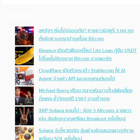
ประเด็นล่าสุด
สหรัฐฯ เริ่มไม่ปลอดภัย? ชายชาวมิสซูรี 3 คน ถูก
ตั้งข้อหาบุกรุกบ้านขโมย Bitcoin
Binance เปิดตัวฟีเจอร์ใหม่ Lite Loan กู้ยืม USDT
ได้โดยไม่ต้องขาย Bitcoin จากพอร์ต
Cloudflare เปิดตัวกระเป๋า Stablecoin ให้ AI
Agent จ่ายค่า API และคอนเทนต์เองได้
Michael Burry เตือน ตลาดหุ้นอาจใกล้พีคเสี่ยง
ดิ่งแรง ย้ำวิกฤตปี 1987 อาจซ้ำรอย
XRP-Solana หลบไป : ส่อง 3 Altcoins ฉายแวว
เด่น ส่งสัญญาณเตรียม Breakout ครั้งใหญ่
Solana จ่อโหวตจริง ลุ้นผ่านข้อเสนอเผาอุปทาน
เหรียญ SOL ครั้งใหญ่