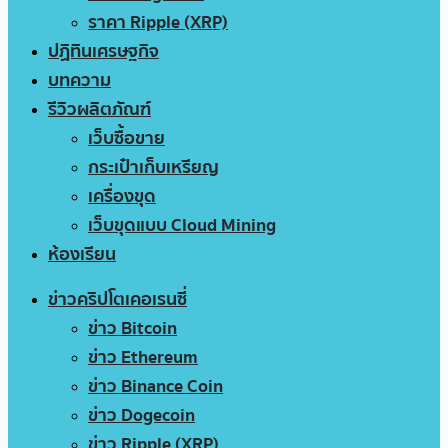
ราคา Ripple (XRP)
ปฏิทินเศรษฐกิจ
บทความ
รีวิวผลิตภัณฑ์
เว็บซื้อขาย
กระเป๋าเก็บเหรียญ
เครื่องขุด
เว็บขุดแบบ Cloud Mining
ห้องเรียน
ข่าวคริปโตเคอเรนซี่
ข่าว Bitcoin
ข่าว Ethereum
ข่าว Binance Coin
ข่าว Dogecoin
ข่าว Ripple (XRP)