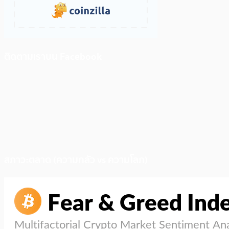
ติดตามเราบน Facebook
สภาวะตลาด (ความกลัว vs ความโลภ)