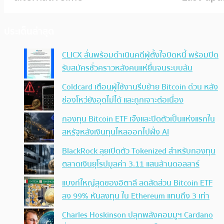
ประเด็นล่าสุด
CLICX ลั่นพร้อมดำเนินคดีผู้ตั้งใจบิดหนี้ พร้อมปิด
รับสมัครชั่วคราวหลังคนแห่ยื่นจนระบบล้น
Coldcard เตือนผู้ใช้งานรีบย้าย Bitcoin ด่วน หลัง
ช่องโหว่ยังอุดไม่ได้ และถูกเจาะต่อเนื่อง
กองทุน Bitcoin ETF เจ๊งและปิดตัวเป็นแห่งแรกใน
สหรัฐหลังเงินทุนไหลออกไปฝั่ง AI
BlackRock ลุยเปิดตัว Tokenized สำหรับกองทุน
ตลาดเงินยุโรปมูลค่า 3.11 แสนล้านดอลลาร์
แบงก์ใหญ่สุดของอิตาลี ลดสัดส่วน Bitcoin ETF
ลง 99% หันลงทุน ใน Ethereum แทนถึง 3 เท่า
Charles Hoskinson ปลุกพลังคอมมูฯ Cardano