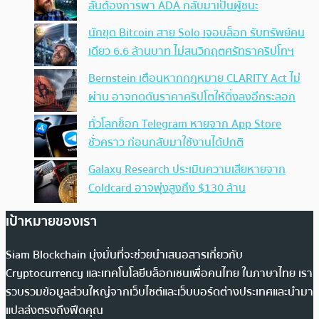
ลั่นต้องการพา ADA กลับมาเป็นผู้ชนะ
นักขุด Bitcoin สาย Solo เจอบล็อก รับทรัพย์คน
เดียว 6.6 ล้านบาท ไม่สนวิกฤตศรัทธาคริปโทฯ
Bernstein เตือนหากกฎหมาย CLARITY Act ไม่
ผ่าน อาจกดดันราคาคริปโตให้ดิ่งลงอีกระลอก
ทั่วโลกช็อก Telegram หายจาก App Store
ชั่วคราว ก่อนกลับมาใช้งานได้ปกติ
Galaxy Research ประเมินความเสียหายจาก
Coldcard อาจพุ่งสูงถึง $130 ล้าน
เป้าหมายของเรา
Siam Blockchain มุ่งมั่นที่จะช่วยนำเสนอสารเกี่ยวกับ
Cryptocurrency และเทคโนโลยีบล็อกเชนเพื่อคนไทย ในภาษาไทย เรา
รวบรวมข้อมูลส่วนใหญ่จากเว็บไซต์และเว็บบอร์ดต่างประเทศและนำมา
แปลส่งตรงถึงฟีดคุณ