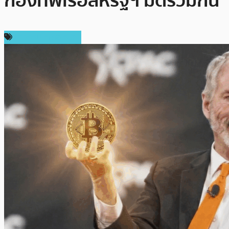
กองทัพเรือสหรัฐฯ มัดรวมกัน
ข่าวคริปโตเคอเรนซี่