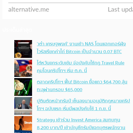
ประเด็นล่าสุด
‘เต๋า เศรษฐพงศ์’ งานเข้า NAS โดนแฮกเกอร์ฝัง
ไวรัสเรียกค่าไถ่ Bitcoin เป็นจำนวน 0.07 BTC
ไต้หวันยกระดับเข้ม จ่อบังคับใช้กฏ Travel Rule
คุมโอนคริปโทฯ เริ่ม ต.ค. นี้
ตลาดคริปโทฯ ฟื้น! Bitcoin ยื้อแถว $64,700 ลุ้น
ทะลุผ่านกรอบ $65,000
ปูตินตัดหน้าทรัมป์ เซ็นลงนามอนุมัติกฎหมายคริป
โทฯ ฉบับแรก เริ่มมีผลบังคับใช้ 1 ก.ย. นี้
Strategy เข้าร่วม Invest America สมทบทุน
8,200 บาท/ปี เข้าบัญชีทรัมป์แจกบุตรพนักงาน