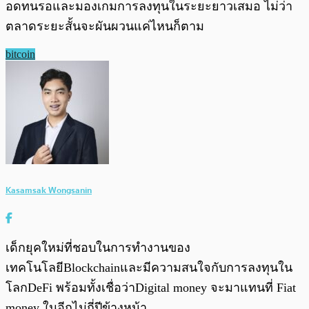
อดทนรอและมองเกมการลงทุนในระยะยาวเสมอ ไม่ว่า
ตลาดระยะสั้นจะผันผวนแค่ไหนก็ตาม
bitcoin
Kasamsak Wongsanin
เด็กยุคใหม่ที่ชอบในการทำงานของ
เทคโนโลยีBlockchainและมีความสนใจกับการลงทุนใน
โลกDeFi พร้อมทั้งเชื่อว่าDigital money จะมาแทนที่ Fiat
money ในอีกไม่กี่ปีข้างหน้า