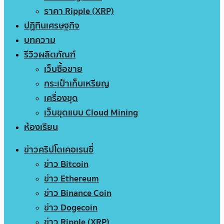
ราคา Ripple (XRP)
ปฏิทินเศรษฐกิจ
บทความ
รีวิวผลิตภัณฑ์
เว็บซื้อขาย
กระเป๋าเก็บเหรียญ
เครื่องขุด
เว็บขุดแบบ Cloud Mining
ห้องเรียน
ข่าวคริปโตเคอเรนซี่
ข่าว Bitcoin
ข่าว Ethereum
ข่าว Binance Coin
ข่าว Dogecoin
ข่าว Ripple (XRP)