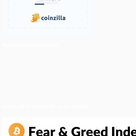
ติดตามเราบน Facebook
สภาวะตลาด (ความกลัว vs ความโลภ)