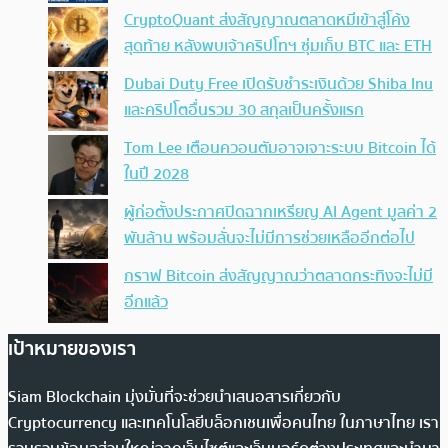
CryptoQuant ส่งสัญญาณตลาดหมีเข้าสู่โค้ง
สุดท้าย หลังพบเจ้าคริปโทฯ ซุ่มเก็บ BTC และ ETH
Dubai Duty Free เปิดรับชำระเงินด้วย Shiba Inu
และคริปโตอื่นรวม 30 สกุลเป็นครั้งแรก
Tom Lee เตือนควอนตัมอาจเจาะระบบ Bitcoin ได้
ในปี 2028
ผู้ก่อตั้งประกาศปิดฉากเหรียญ AI Agent มูลค่า 2
พันล้าน พร้อมลั่นจะไม่มีการช่วยเหลืออีกต่อไป
กราฟ Bitcoin ส่งสัญญาณว่าตลาดกระทิงจะไม่มี
อีกแล้ว
เป้าหมายของเรา
Siam Blockchain มุ่งมั่นที่จะช่วยนำเสนอสารเกี่ยวกับ
Cryptocurrency และเทคโนโลยีบล็อกเชนเพื่อคนไทย ในภาษาไทย เรา