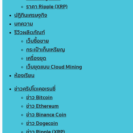
ราคา Ripple (XRP)
ปฏิทินเศรษฐกิจ
บทความ
รีวิวผลิตภัณฑ์
เว็บซื้อขาย
กระเป๋าเก็บเหรียญ
เครื่องขุด
เว็บขุดแบบ Cloud Mining
ห้องเรียน
ข่าวคริปโตเคอเรนซี่
ข่าว Bitcoin
ข่าว Ethereum
ข่าว Binance Coin
ข่าว Dogecoin
ข่าว Ripple (XRP)