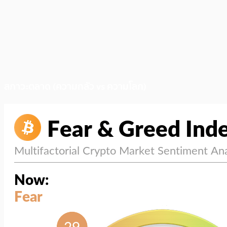
สภาวะตลาด (ความกลัว vs ความโลภ)