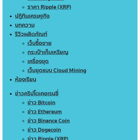
ราคา Ripple (XRP)
ปฏิทินเศรษฐกิจ
บทความ
รีวิวผลิตภัณฑ์
เว็บซื้อขาย
กระเป๋าเก็บเหรียญ
เครื่องขุด
เว็บขุดแบบ Cloud Mining
ห้องเรียน
ข่าวคริปโตเคอเรนซี่
ข่าว Bitcoin
ข่าว Ethereum
ข่าว Binance Coin
ข่าว Dogecoin
ข่าว Ripple (XRP)