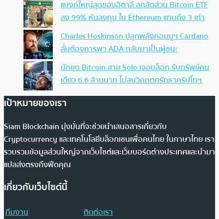
แบงก์ใหญ่สุดของอิตาลี ลดสัดส่วน Bitcoin ETF
ลง 99% หันลงทุน ใน Ethereum แทนถึง 3 เท่า
Charles Hoskinson ปลุกพลังคอมมูฯ Cardano
ลั่นต้องการพา ADA กลับมาเป็นผู้ชนะ
นักขุด Bitcoin สาย Solo เจอบล็อก รับทรัพย์คน
เดียว 6.6 ล้านบาท ไม่สนวิกฤตศรัทธาคริปโทฯ
เป้าหมายของเรา
Siam Blockchain มุ่งมั่นที่จะช่วยนำเสนอสารเกี่ยวกับ
Cryptocurrency และเทคโนโลยีบล็อกเชนเพื่อคนไทย ในภาษาไทย เรา
รวบรวมข้อมูลส่วนใหญ่จากเว็บไซต์และเว็บบอร์ดต่างประเทศและนำมา
แปลส่งตรงถึงฟีดคุณ
เกี่ยวกับเว็บไซต์นี้
ทีมงาน
ติดต่อเรา