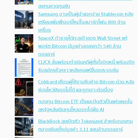
ลงทุนขาดทุนยับ
Samsung อาจเป็นผู้นำแจกจ่าย Stablecoin หลัง
เตรียมเพิ่มฟีเจอร์ใหม่ในสมาร์ทโฟน 800 ล้าน
เครื่อง
SpaceX ทำรายได้ทะลุเป้าของ Wall Street แต่
พอร์ต Bitcoin มีมูลค่าลดลงกว่า 540 ล้าน
ดอลลาร์
CLICX ลั่นพร้อมดำเนินคดีผู้ตั้งใจบิดหนี้ พร้อมปิด
รับสมัครชั่วคราวหลังคนแห่ยื่นจนระบบล้น
Coldcard เตือนผู้ใช้งานรีบย้าย Bitcoin ด่วน หลัง
ช่องโหว่ยังอุดไม่ได้ และถูกเจาะต่อเนื่อง
กองทุน Bitcoin ETF เจ๊งและปิดตัวเป็นแห่งแรกใน
สหรัฐหลังเงินทุนไหลออกไปฝั่ง AI
BlackRock ลุยเปิดตัว Tokenized สำหรับกองทุน
ตลาดเงินยุโรปมูลค่า 3.11 แสนล้านดอลลาร์