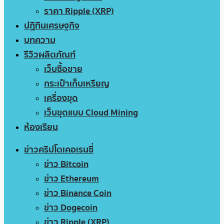
ราคา Ripple (XRP)
ปฏิทินเศรษฐกิจ
บทความ
รีวิวผลิตภัณฑ์
เว็บซื้อขาย
กระเป๋าเก็บเหรียญ
เครื่องขุด
เว็บขุดแบบ Cloud Mining
ห้องเรียน
ข่าวคริปโตเคอเรนซี่
ข่าว Bitcoin
ข่าว Ethereum
ข่าว Binance Coin
ข่าว Dogecoin
ข่าว Ripple (XRP)