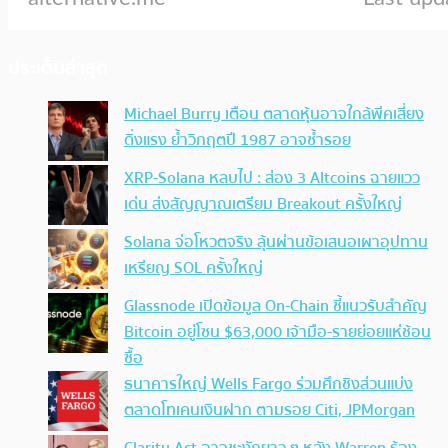
ประเด็นล่าสุด
Michael Burry เตือน ตลาดหุ้นอาจใกล้พีคเสี่ยง
ดิ่งแรง ย้ำวิกฤตปี 1987 อาจซ้ำรอย
XRP-Solana หลบไป : ส่อง 3 Altcoins ฉายแวว
เด่น ส่งสัญญาณเตรียม Breakout ครั้งใหญ่
Solana จ่อโหวตจริง ลุ้นผ่านข้อเสนอเผาอุปทาน
เหรียญ SOL ครั้งใหญ่
Glassnode เปิดข้อมูล On-Chain ชี้แนวรับสำคัญ
Bitcoin อยู่โซน $63,000 เจ้ามือ-รายย่อยแห่ช้อน
ซื้อ
ธนาคารใหญ่ Wells Fargo ร่วมศึกชิงส่วนแบ่ง
ตลาดโทเคนเงินฝาก ตามรอย Citi, JPMorgan