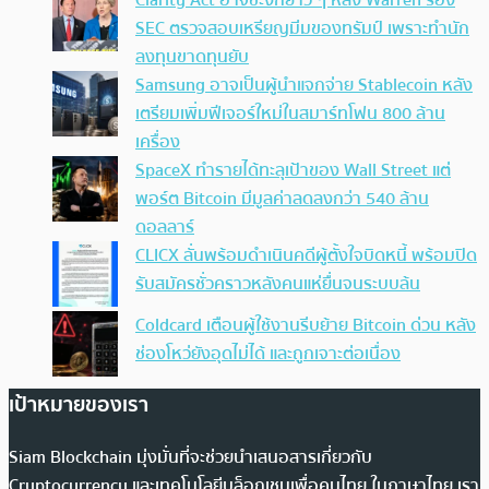
Clarity Act อาจชะงักยาว ๆ หลัง Warren ร้อง
SEC ตรวจสอบเหรียญมีมของทรัมป์ เพราะทำนัก
ลงทุนขาดทุนยับ
Samsung อาจเป็นผู้นำแจกจ่าย Stablecoin หลัง
เตรียมเพิ่มฟีเจอร์ใหม่ในสมาร์ทโฟน 800 ล้าน
เครื่อง
SpaceX ทำรายได้ทะลุเป้าของ Wall Street แต่
พอร์ต Bitcoin มีมูลค่าลดลงกว่า 540 ล้าน
ดอลลาร์
CLICX ลั่นพร้อมดำเนินคดีผู้ตั้งใจบิดหนี้ พร้อมปิด
รับสมัครชั่วคราวหลังคนแห่ยื่นจนระบบล้น
Coldcard เตือนผู้ใช้งานรีบย้าย Bitcoin ด่วน หลัง
ช่องโหว่ยังอุดไม่ได้ และถูกเจาะต่อเนื่อง
เป้าหมายของเรา
Siam Blockchain มุ่งมั่นที่จะช่วยนำเสนอสารเกี่ยวกับ
Cryptocurrency และเทคโนโลยีบล็อกเชนเพื่อคนไทย ในภาษาไทย เรา