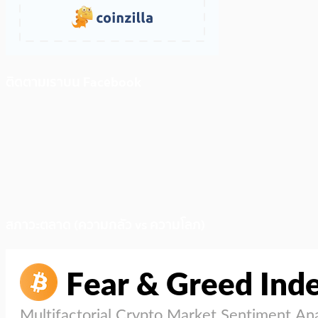
ติดตามเราบน Facebook
สภาวะตลาด (ความกลัว vs ความโลภ)