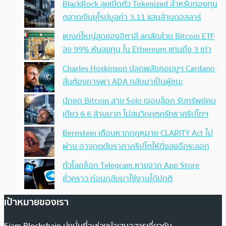
BlackRock ลุยเปิดตัว Tokenized สำหรับกองทุน
ตลาดเงินยุโรปมูลค่า 3.11 แสนล้านดอลลาร์
แบงก์ใหญ่สุดของอิตาลี ลดสัดส่วน Bitcoin ETF
ลง 99% หันลงทุน ใน Ethereum แทนถึง 3 เท่า
Charles Hoskinson ปลุกพลังคอมมูฯ Cardano
ลั่นต้องการพา ADA กลับมาเป็นผู้ชนะ
นักขุด Bitcoin สาย Solo เจอบล็อก รับทรัพย์คน
เดียว 6.6 ล้านบาท ไม่สนวิกฤตศรัทธาคริปโทฯ
Bernstein เตือนหากกฎหมาย CLARITY Act ไม่
ผ่าน อาจกดดันราคาคริปโตให้ดิ่งลงอีกระลอก
ทั่วโลกช็อก Telegram หายจาก App Store
ชั่วคราว ก่อนกลับมาใช้งานได้ปกติ
เป้าหมายของเรา