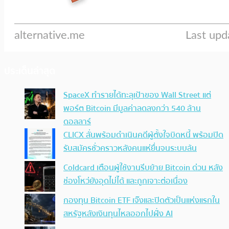
ประเด็นล่าสุด
SpaceX ทำรายได้ทะลุเป้าของ Wall Street แต่
พอร์ต Bitcoin มีมูลค่าลดลงกว่า 540 ล้าน
ดอลลาร์
CLICX ลั่นพร้อมดำเนินคดีผู้ตั้งใจบิดหนี้ พร้อมปิด
รับสมัครชั่วคราวหลังคนแห่ยื่นจนระบบล้น
Coldcard เตือนผู้ใช้งานรีบย้าย Bitcoin ด่วน หลัง
ช่องโหว่ยังอุดไม่ได้ และถูกเจาะต่อเนื่อง
กองทุน Bitcoin ETF เจ๊งและปิดตัวเป็นแห่งแรกใน
สหรัฐหลังเงินทุนไหลออกไปฝั่ง AI