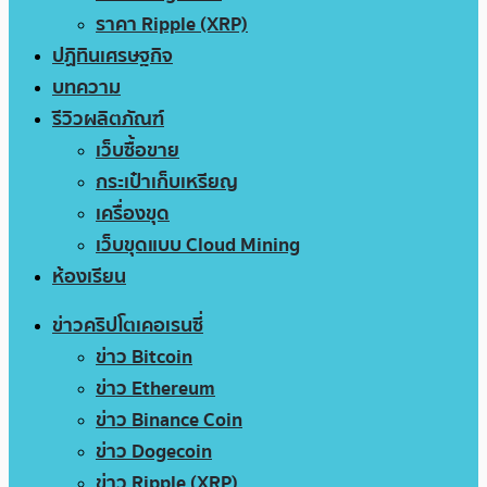
ราคา Ripple (XRP)
ปฏิทินเศรษฐกิจ
บทความ
รีวิวผลิตภัณฑ์
เว็บซื้อขาย
กระเป๋าเก็บเหรียญ
เครื่องขุด
เว็บขุดแบบ Cloud Mining
ห้องเรียน
ข่าวคริปโตเคอเรนซี่
ข่าว Bitcoin
ข่าว Ethereum
ข่าว Binance Coin
ข่าว Dogecoin
ข่าว Ripple (XRP)