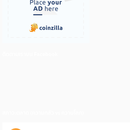
ติดตามเราบน Facebook
สภาวะตลาด (ความกลัว vs ความโลภ)