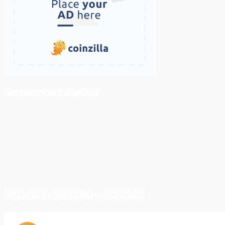
ติดตามเราบน Facebook
สภาวะตลาด (ความกลัว vs ความโลภ)