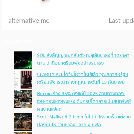
ประเด็นล่าสุด
SOL ส่งสัญญาณกลับตัว ทะลุเส้นขาลงที่กดราคา
นาน 3 เดือน เตรียมพุ่งอย่างรุนแรง
CLARITY Act ได้วันโหวตใหม่แล้ว วุฒิสภาสหรัฐฯ
เตรียมพิจารณาร่างกฎหมายวันที่ 15 กันยายน
Bitcoin ร่วง 35% ตั้งแต่ปี 2025 สวนทางทอง-
เงิน-ทองแดงพุ่งแรง ดันคริปโตกลายเป็นสินทรัพย์
ผลงานแย่สุด
Scott Melker ชี้ Bitcoin ไม่ได้ทำให้รวยเร็ว แต่ช่วย
ป้องกันให้ “จนช้าลง” จากเงินเฟ้อ