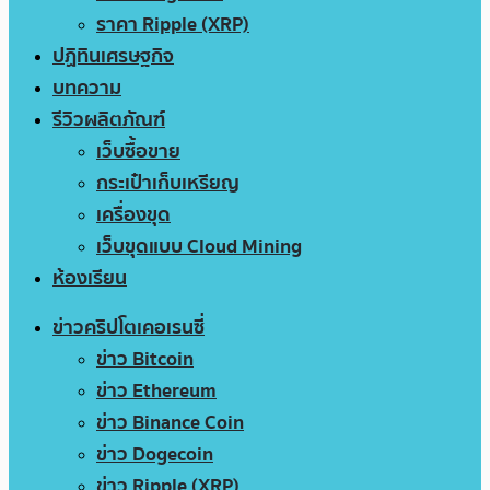
ราคา Ripple (XRP)
ปฏิทินเศรษฐกิจ
บทความ
รีวิวผลิตภัณฑ์
เว็บซื้อขาย
กระเป๋าเก็บเหรียญ
เครื่องขุด
เว็บขุดแบบ Cloud Mining
ห้องเรียน
ข่าวคริปโตเคอเรนซี่
ข่าว Bitcoin
ข่าว Ethereum
ข่าว Binance Coin
ข่าว Dogecoin
ข่าว Ripple (XRP)