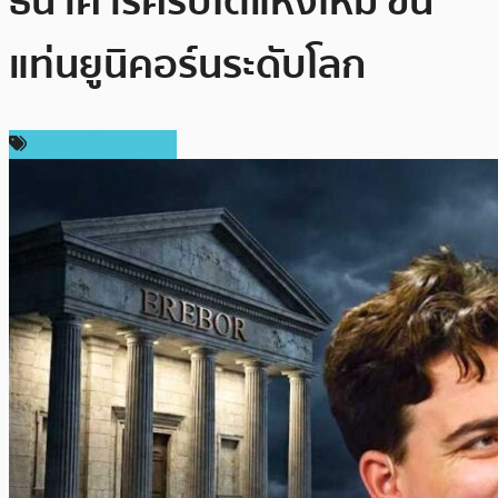
ธนาคารคริปโตแห่งใหม่ ขึ้น
แท่นยูนิคอร์นระดับโลก
ข่าวคริปโตเคอเรนซี่