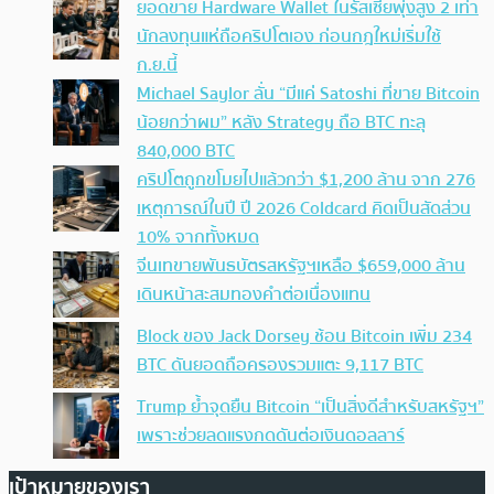
ยอดขาย Hardware Wallet ในรัสเซียพุ่งสูง 2 เท่า
นักลงทุนแห่ถือคริปโตเอง ก่อนกฎใหม่เริ่มใช้
ก.ย.นี้
Michael Saylor ลั่น “มีแค่ Satoshi ที่ขาย Bitcoin
น้อยกว่าผม” หลัง Strategy ถือ BTC ทะลุ
840,000 BTC
คริปโตถูกขโมยไปแล้วกว่า $1,200 ล้าน จาก 276
เหตุการณ์ในปี ปี 2026 Coldcard คิดเป็นสัดส่วน
10% จากทั้งหมด
จีนเทขายพันธบัตรสหรัฐฯเหลือ $659,000 ล้าน
เดินหน้าสะสมทองคำต่อเนื่องแทน
Block ของ Jack Dorsey ช้อน Bitcoin เพิ่ม 234
BTC ดันยอดถือครองรวมแตะ 9,117 BTC
Trump ย้ำจุดยืน Bitcoin “เป็นสิ่งดีสำหรับสหรัฐฯ”
เพราะช่วยลดแรงกดดันต่อเงินดอลลาร์
เป้าหมายของเรา