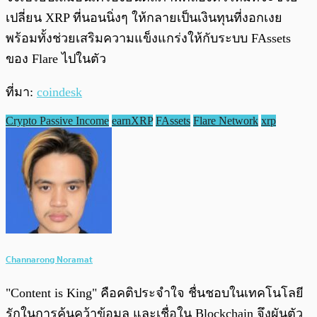
เปลี่ยน XRP ที่นอนนิ่งๆ ให้กลายเป็นเงินทุนที่งอกเงย
พร้อมทั้งช่วยเสริมความแข็งแกร่งให้กับระบบ FAssets
ของ Flare ไปในตัว
ที่มา:
coindesk
Crypto Passive Income
earnXRP
FAssets
Flare Network
xrp
Channarong Noramat
"Content is King" คือคติประจำใจ ชื่นชอบในเทคโนโลยี
รักในการค้นคว้าข้อมูล และเชื่อใน Blockchain จึงผันตัว