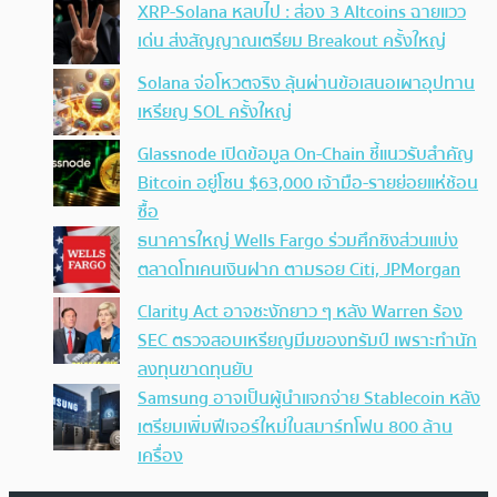
XRP-Solana หลบไป : ส่อง 3 Altcoins ฉายแวว
เด่น ส่งสัญญาณเตรียม Breakout ครั้งใหญ่
Solana จ่อโหวตจริง ลุ้นผ่านข้อเสนอเผาอุปทาน
เหรียญ SOL ครั้งใหญ่
Glassnode เปิดข้อมูล On-Chain ชี้แนวรับสำคัญ
Bitcoin อยู่โซน $63,000 เจ้ามือ-รายย่อยแห่ช้อน
ซื้อ
ธนาคารใหญ่ Wells Fargo ร่วมศึกชิงส่วนแบ่ง
ตลาดโทเคนเงินฝาก ตามรอย Citi, JPMorgan
Clarity Act อาจชะงักยาว ๆ หลัง Warren ร้อง
SEC ตรวจสอบเหรียญมีมของทรัมป์ เพราะทำนัก
ลงทุนขาดทุนยับ
Samsung อาจเป็นผู้นำแจกจ่าย Stablecoin หลัง
เตรียมเพิ่มฟีเจอร์ใหม่ในสมาร์ทโฟน 800 ล้าน
เครื่อง