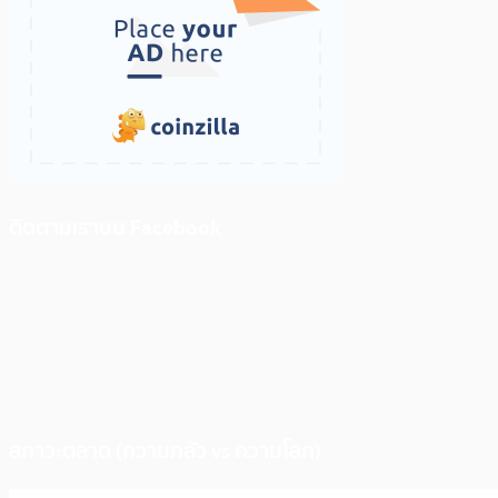
ติดตามเราบน Facebook
สภาวะตลาด (ความกลัว vs ความโลภ)