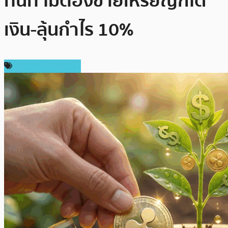
ทันที ไม่ต้องขายเหรียญก็ได้
เงิน-ลุ้นกำไร 10%
ข่าวคริปโตเคอเรนซี่