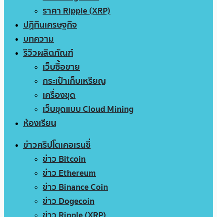
ราคา Ripple (XRP)
ปฏิทินเศรษฐกิจ
บทความ
รีวิวผลิตภัณฑ์
เว็บซื้อขาย
กระเป๋าเก็บเหรียญ
เครื่องขุด
เว็บขุดแบบ Cloud Mining
ห้องเรียน
ข่าวคริปโตเคอเรนซี่
ข่าว Bitcoin
ข่าว Ethereum
ข่าว Binance Coin
ข่าว Dogecoin
ข่าว Ripple (XRP)