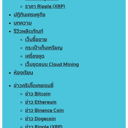
ราคา Ripple (XRP)
ปฏิทินเศรษฐกิจ
บทความ
รีวิวผลิตภัณฑ์
เว็บซื้อขาย
กระเป๋าเก็บเหรียญ
เครื่องขุด
เว็บขุดแบบ Cloud Mining
ห้องเรียน
ข่าวคริปโตเคอเรนซี่
ข่าว Bitcoin
ข่าว Ethereum
ข่าว Binance Coin
ข่าว Dogecoin
ข่าว Ripple (XRP)