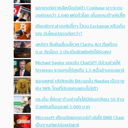
แฮกเกอร์เกาหลีเหนือมุ่งเป้า Coinbase เจาะระบบ
องค์กรกว่า 1,640 แห่งทั่วโลก ขโมยกระเป๋าคริปโต
เทียบชัดๆ! ฝากคริปโทฯ ไว้บน Exchange หรือเก็บ
เอง อันไหนปลอดภัยกว่า?
สหรัฐฯ ยืนยันเลื่อนโหวต Clarity Act ถึงเดือน
ก.ย. ติดล็อก 3 ประเด็นขัดแย้งยังไร้ข้อสรุป
Michael Saylor ยอมรับ ChatGPT มีส่วนช่วยให้
Strategy ระดมทุนได้สูงถึง 1.5 หมื่นล้านดอลลาร์
แฉกลยุทธ์ บริษัทคลัง Bitcoinใน Nasdaq เจือจาง
หุ้น 98% โดยที่นักลงทุนแทบไม่รู้ตัว
ดร.เอ็ม ชี้ช่อง! ทำอย่างไรให้มีเงินเกษียณ 50 ล้าน
ด้วยเงินเดือนละแค่ 5,000 บาท
Microsoft เตือนภัยแฮกเกอร์กำลังใช้ BNB Chain
เป็นฐานทัพปล่อยมัลแวร์