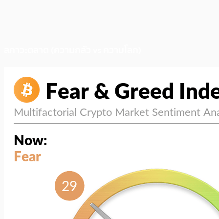
สภาวะตลาด (ความกลัว vs ความโลภ)