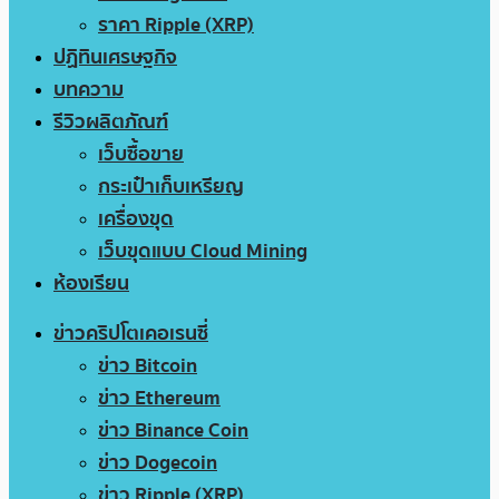
ราคา Ripple (XRP)
ปฏิทินเศรษฐกิจ
บทความ
รีวิวผลิตภัณฑ์
เว็บซื้อขาย
กระเป๋าเก็บเหรียญ
เครื่องขุด
เว็บขุดแบบ Cloud Mining
ห้องเรียน
ข่าวคริปโตเคอเรนซี่
ข่าว Bitcoin
ข่าว Ethereum
ข่าว Binance Coin
ข่าว Dogecoin
ข่าว Ripple (XRP)