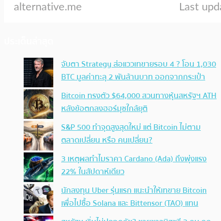
ประเด็นล่าสุด
จับตา Strategy ส่อแววเทขายรอบ 4 ? โอน 1,030
BTC มูลค่าทะลุ 2 พันล้านบาท ออกจากกระเป๋า
Bitcoin ทรงตัว $64,000 สวนทางหุ้นสหรัฐฯ ATH
หลังข้อตกลงฮอร์มุซใกล้ยุติ
S&P 500 ทำจุดสูงสุดใหม่ แต่ Bitcoin ไม่ตาม
ตลาดเปลี่ยน หรือ คนเปลี่ยน?
3 เหตุผลทำไมราคา Cardano (Ada) ถึงพุ่งแรง
22% ในสัปดาห์เดียว
นักลงทุน Uber รุ่นแรก แนะนำให้เทขาย Bitcoin
เพื่อไปซื้อ Solana และ Bittensor (TAO) แทน