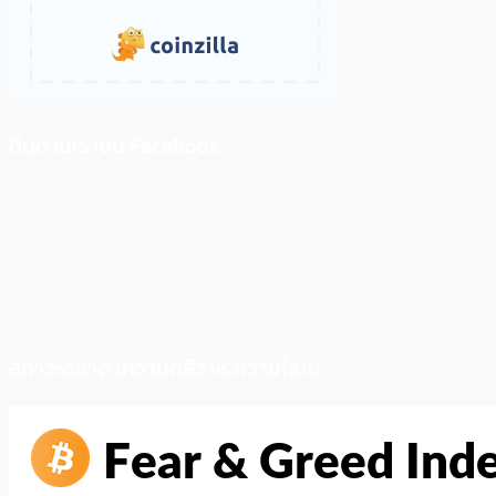
ติดตามเราบน Facebook
สภาวะตลาด (ความกลัว vs ความโลภ)