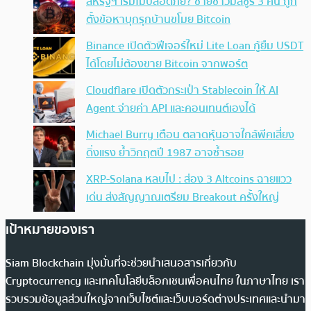
สหรัฐฯ เริ่มไม่ปลอดภัย? ชายชาวมิสซูรี 3 คน ถูก
ตั้งข้อหาบุกรุกบ้านขโมย Bitcoin
Binance เปิดตัวฟีเจอร์ใหม่ Lite Loan กู้ยืม USDT
ได้โดยไม่ต้องขาย Bitcoin จากพอร์ต
Cloudflare เปิดตัวกระเป๋า Stablecoin ให้ AI
Agent จ่ายค่า API และคอนเทนต์เองได้
Michael Burry เตือน ตลาดหุ้นอาจใกล้พีคเสี่ยง
ดิ่งแรง ย้ำวิกฤตปี 1987 อาจซ้ำรอย
XRP-Solana หลบไป : ส่อง 3 Altcoins ฉายแวว
เด่น ส่งสัญญาณเตรียม Breakout ครั้งใหญ่
เป้าหมายของเรา
Siam Blockchain มุ่งมั่นที่จะช่วยนำเสนอสารเกี่ยวกับ
Cryptocurrency และเทคโนโลยีบล็อกเชนเพื่อคนไทย ในภาษาไทย เรา
รวบรวมข้อมูลส่วนใหญ่จากเว็บไซต์และเว็บบอร์ดต่างประเทศและนำมา