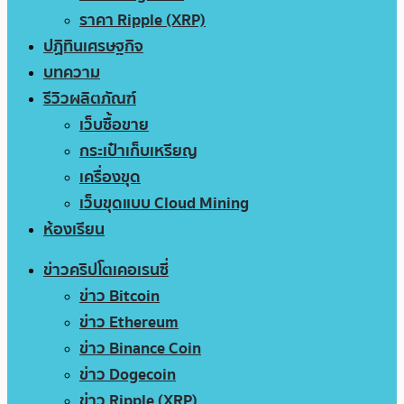
ราคา Ripple (XRP)
ปฏิทินเศรษฐกิจ
บทความ
รีวิวผลิตภัณฑ์
เว็บซื้อขาย
กระเป๋าเก็บเหรียญ
เครื่องขุด
เว็บขุดแบบ Cloud Mining
ห้องเรียน
ข่าวคริปโตเคอเรนซี่
ข่าว Bitcoin
ข่าว Ethereum
ข่าว Binance Coin
ข่าว Dogecoin
ข่าว Ripple (XRP)