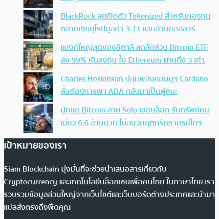
BlackRock ลุยเปิดตัว Tokenized สำหรับกองทุน
ตลาดเงินยุโรปมูลค่า 3.11 แสนล้านดอลลาร์
แบงก์ใหญ่สุดของอิตาลี ลดสัดส่วน Bitcoin ETF
ลง 99% หันลงทุน ใน Ethereum แทนถึง 3 เท่า
Charles Hoskinson ปลุกพลังคอมมูฯ Cardano
ลั่นต้องการพา ADA กลับมาเป็นผู้ชนะ
นักขุด Bitcoin สาย Solo เจอบล็อก รับทรัพย์คน
เดียว 6.6 ล้านบาท ไม่สนวิกฤตศรัทธาคริปโทฯ
เป้าหมายของเรา
Siam Blockchain มุ่งมั่นที่จะช่วยนำเสนอสารเกี่ยวกับ
Cryptocurrency และเทคโนโลยีบล็อกเชนเพื่อคนไทย ในภาษาไทย เรา
รวบรวมข้อมูลส่วนใหญ่จากเว็บไซต์และเว็บบอร์ดต่างประเทศและนำมา
แปลส่งตรงถึงฟีดคุณ