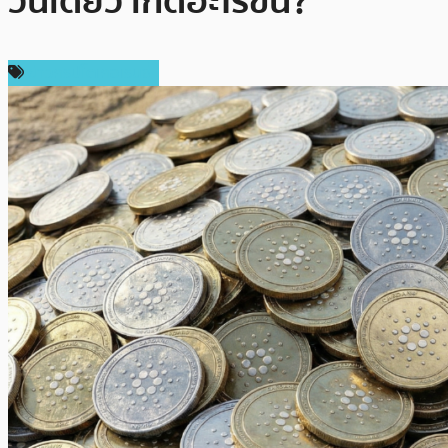
วันเดียว เกิดอะไรขึ้น?
ข่าวคริปโตเคอเรนซี่