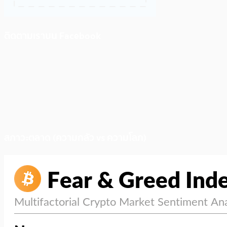
ติดตามเราบน Facebook
สภาวะตลาด (ความกลัว vs ความโลภ)