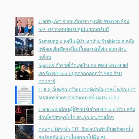
ประเด็นล่าสุด
Clarity Act อาจชะงักยาว ๆ หลัง Warren ร้อง
SEC ตรวจสอบเหรียญมีมของทรัมป์
Samsung อาจเป็นผู้นำแจกจ่าย Stablecoin หลัง
เตรียมเพิ่มฟีเจอร์ใหม่ในสมาร์ทโฟน 800 ล้าน
เครื่อง
SpaceX ทำรายได้ทะลุเป้าของ Wall Street แต่
พอร์ต Bitcoin มีมูลค่าลดลงกว่า 540 ล้าน
ดอลลาร์
CLICX ลั่นพร้อมดำเนินคดีผู้ตั้งใจบิดหนี้ พร้อมปิด
รับสมัครชั่วคราวหลังคนแห่ยื่นจนระบบล้น
Coldcard เตือนผู้ใช้งานรีบย้าย Bitcoin ด่วน หลัง
ช่องโหว่ยังอุดไม่ได้ และถูกเจาะต่อเนื่อง
กองทุน Bitcoin ETF เจ๊งและปิดตัวเป็นแห่งแรกใน
สหรัฐหลังเงินทุนไหลออกไปฝั่ง AI