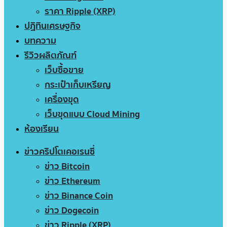
ราคา Ripple (XRP)
ปฏิทินเศรษฐกิจ
บทความ
รีวิวผลิตภัณฑ์
เว็บซื้อขาย
กระเป๋าเก็บเหรียญ
เครื่องขุด
เว็บขุดแบบ Cloud Mining
ห้องเรียน
ข่าวคริปโตเคอเรนซี่
ข่าว Bitcoin
ข่าว Ethereum
ข่าว Binance Coin
ข่าว Dogecoin
ข่าว Ripple (XRP)