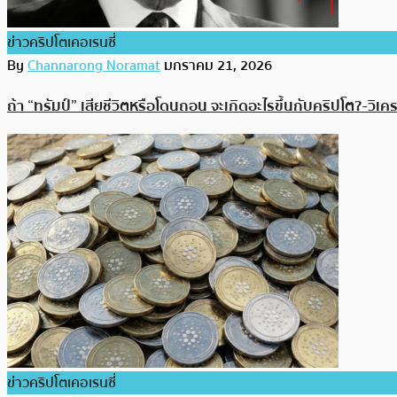
ข่าวคริปโตเคอเรนซี่
By
Channarong Noramat
มกราคม 21, 2026
ถ้า “ทรัมป์” เสียชีวิตหรือโดนถอน จะเกิดอะไรขึ้นกับคริปโต?-วิเ
ข่าวคริปโตเคอเรนซี่