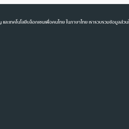
ency และเทคโนโลยีบล็อกเชนเพื่อคนไทย ในภาษาไทย เรารวบรวมข้อมูลส่