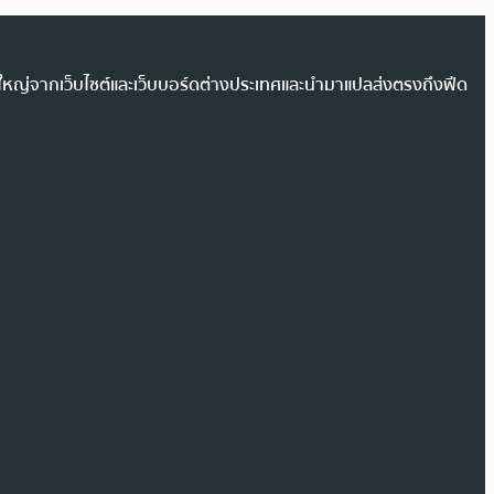
วนใหญ่จากเว็บไซต์และเว็บบอร์ดต่างประเทศและนำมาแปลส่งตรงถึงฟีด