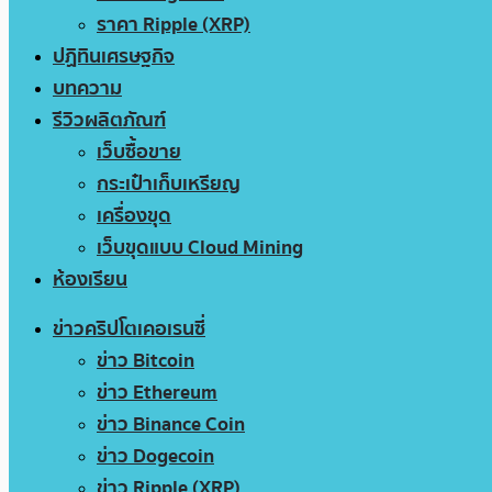
ราคา Ripple (XRP)
ปฏิทินเศรษฐกิจ
บทความ
รีวิวผลิตภัณฑ์
เว็บซื้อขาย
กระเป๋าเก็บเหรียญ
เครื่องขุด
เว็บขุดแบบ Cloud Mining
ห้องเรียน
ข่าวคริปโตเคอเรนซี่
ข่าว Bitcoin
ข่าว Ethereum
ข่าว Binance Coin
ข่าว Dogecoin
ข่าว Ripple (XRP)