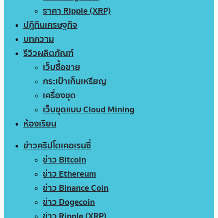
ราคา Ripple (XRP)
ปฏิทินเศรษฐกิจ
บทความ
รีวิวผลิตภัณฑ์
เว็บซื้อขาย
กระเป๋าเก็บเหรียญ
เครื่องขุด
เว็บขุดแบบ Cloud Mining
ห้องเรียน
ข่าวคริปโตเคอเรนซี่
ข่าว Bitcoin
ข่าว Ethereum
ข่าว Binance Coin
ข่าว Dogecoin
ข่าว Ripple (XRP)