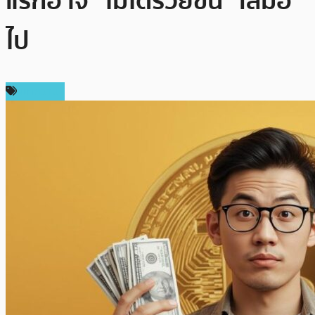
แรกอาจ “ไม่ได้รวยขึ้น” เสมอ
ไป
บทความ