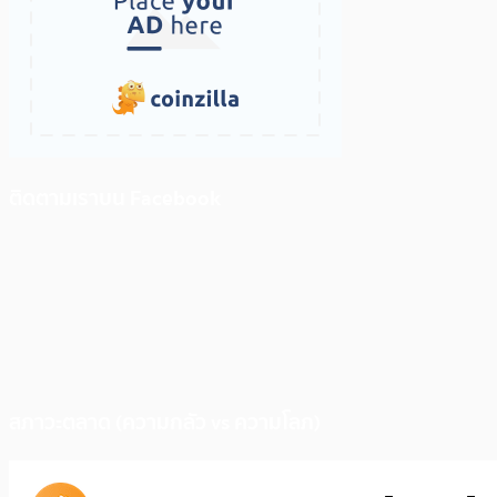
ติดตามเราบน Facebook
สภาวะตลาด (ความกลัว vs ความโลภ)