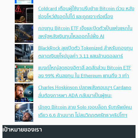
Coldcard เตือนผู้ใช้งานรีบย้าย Bitcoin ด่วน หลัง
ช่องโหว่ยังอุดไม่ได้ และถูกเจาะต่อเนื่อง
กองทุน Bitcoin ETF เจ๊งและปิดตัวเป็นแห่งแรกใน
สหรัฐหลังเงินทุนไหลออกไปฝั่ง AI
BlackRock ลุยเปิดตัว Tokenized สำหรับกองทุน
ตลาดเงินยุโรปมูลค่า 3.11 แสนล้านดอลลาร์
แบงก์ใหญ่สุดของอิตาลี ลดสัดส่วน Bitcoin ETF
ลง 99% หันลงทุน ใน Ethereum แทนถึง 3 เท่า
Charles Hoskinson ปลุกพลังคอมมูฯ Cardano
ลั่นต้องการพา ADA กลับมาเป็นผู้ชนะ
นักขุด Bitcoin สาย Solo เจอบล็อก รับทรัพย์คน
เดียว 6.6 ล้านบาท ไม่สนวิกฤตศรัทธาคริปโทฯ
เป้าหมายของเรา