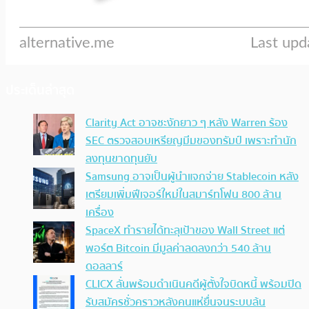
ประเด็นล่าสุด
Clarity Act อาจชะงักยาว ๆ หลัง Warren ร้อง
SEC ตรวจสอบเหรียญมีมของทรัมป์ เพราะทำนัก
ลงทุนขาดทุนยับ
Samsung อาจเป็นผู้นำแจกจ่าย Stablecoin หลัง
เตรียมเพิ่มฟีเจอร์ใหม่ในสมาร์ทโฟน 800 ล้าน
เครื่อง
SpaceX ทำรายได้ทะลุเป้าของ Wall Street แต่
พอร์ต Bitcoin มีมูลค่าลดลงกว่า 540 ล้าน
ดอลลาร์
CLICX ลั่นพร้อมดำเนินคดีผู้ตั้งใจบิดหนี้ พร้อมปิด
รับสมัครชั่วคราวหลังคนแห่ยื่นจนระบบล้น