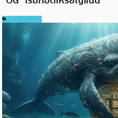
“OG” เริ่มกอดเหรียญแน่น
ข่าวคริปโตเคอเรนซี่