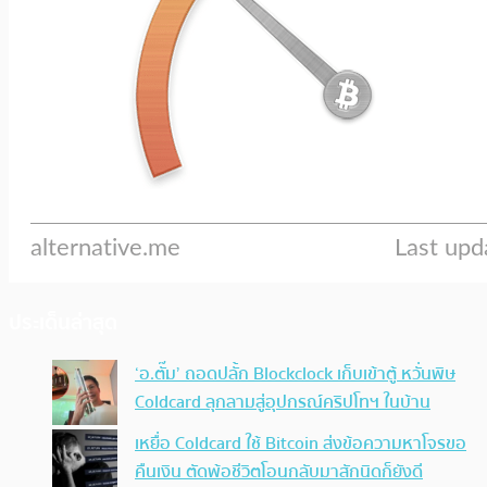
ประเด็นล่าสุด
‘อ.ตั๊ม’ ถอดปลั้ก Blockclock เก็บเข้าตู้ หวั่นพิษ
Coldcard ลุกลามสู่อุปกรณ์คริปโทฯ ในบ้าน
เหยื่อ Coldcard ใช้ Bitcoin ส่งข้อความหาโจรขอ
คืนเงิน ตัดพ้อชีวิตโอนกลับมาสักนิดก็ยังดี