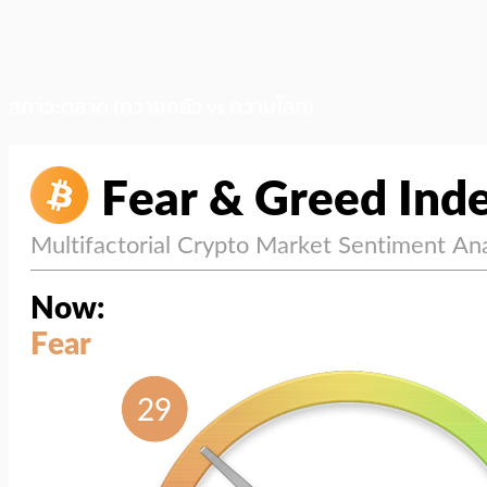
สภาวะตลาด (ความกลัว vs ความโลภ)