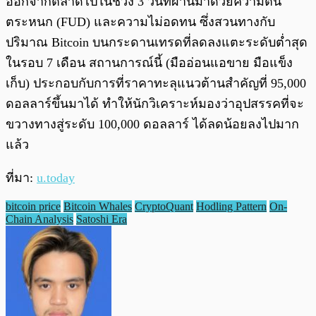
ออกจากตลาดไปในช่วง 3 วันที่ผ่านมาด้วยความตื่น
ตระหนก (FUD) และความไม่อดทน ซึ่งสวนทางกับ
ปริมาณ Bitcoin บนกระดานเทรดที่ลดลงแตะระดับต่ำสุด
ในรอบ 7 เดือน สถานการณ์นี้ (มืออ่อนแอขาย มือแข็ง
เก็บ) ประกอบกับการที่ราคาทะลุแนวต้านสำคัญที่ 95,000
ดอลลาร์ขึ้นมาได้ ทำให้นักวิเคราะห์มองว่าอุปสรรคที่จะ
ขวางทางสู่ระดับ 100,000 ดอลลาร์ ได้ลดน้อยลงไปมาก
แล้ว
ที่มา:
u.today
bitcoin price
Bitcoin Whales
CryptoQuant
Hodling Pattern
On-
Chain Analysis
Satoshi Era