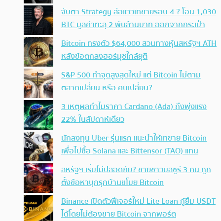
จับตา Strategy ส่อแววเทขายรอบ 4 ? โอน 1,030
BTC มูลค่าทะลุ 2 พันล้านบาท ออกจากกระเป๋า
Bitcoin ทรงตัว $64,000 สวนทางหุ้นสหรัฐฯ ATH
หลังข้อตกลงฮอร์มุซใกล้ยุติ
S&P 500 ทำจุดสูงสุดใหม่ แต่ Bitcoin ไม่ตาม
ตลาดเปลี่ยน หรือ คนเปลี่ยน?
3 เหตุผลทำไมราคา Cardano (Ada) ถึงพุ่งแรง
22% ในสัปดาห์เดียว
นักลงทุน Uber รุ่นแรก แนะนำให้เทขาย Bitcoin
เพื่อไปซื้อ Solana และ Bittensor (TAO) แทน
สหรัฐฯ เริ่มไม่ปลอดภัย? ชายชาวมิสซูรี 3 คน ถูก
ตั้งข้อหาบุกรุกบ้านขโมย Bitcoin
Binance เปิดตัวฟีเจอร์ใหม่ Lite Loan กู้ยืม USDT
ได้โดยไม่ต้องขาย Bitcoin จากพอร์ต