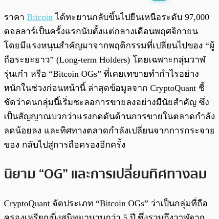
พร้อมเล่น
0:00
/
0:00
ราคา
Bitcoin
ได้ทะยานกลับขึ้นไปยืนเหนือระดับ 97,000
ดอลลาร์เป็นครั้งแรกนับตั้งแต่กลางเดือนพฤศจิกายน
โดยมีแรงหนุนสำคัญมาจากพฤติกรรมที่เปลี่ยนไปของ “ผู้
ถือระยะยาว” (Long-term Holders) โดยเฉพาะกลุ่มวาฬ
รุ่นเก๋า หรือ “Bitcoin OGs” ที่เคยเทขายทำกำไรอย่าง
หนักในช่วงก่อนหน้านี้ ล่าสุดข้อมูลจาก CryptoQuant ชี้
ชัดว่าคนกลุ่มนี้เริ่มชะลอการขายลงอย่างมีนัยสำคัญ ซึ่ง
เป็นสัญญาณบวกว่าแรงกดดันด้านการขายในตลาดกำลัง
ลดน้อยลง และทิศทางตลาดกำลังเปลี่ยนจากการกระจาย
ของ กลับไปสู่การถือครองอีกครั้ง
นิยาม “OG” และการเปลี่ยนทิศทางลม
CryptoQuant จัดประเภท “Bitcoin OGs” ว่าเป็นกลุ่มที่ถือ
ครองเหรียญนิ่งสนิทมานานกว่า 5 ปี ซึ่งรวมถึงวาฬจาก