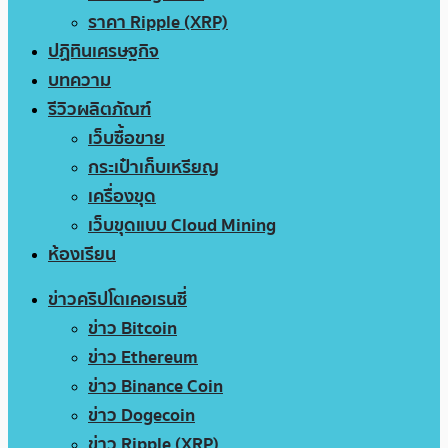
ราคา Ripple (XRP)
ปฏิทินเศรษฐกิจ
บทความ
รีวิวผลิตภัณฑ์
เว็บซื้อขาย
กระเป๋าเก็บเหรียญ
เครื่องขุด
เว็บขุดแบบ Cloud Mining
ห้องเรียน
ข่าวคริปโตเคอเรนซี่
ข่าว Bitcoin
ข่าว Ethereum
ข่าว Binance Coin
ข่าว Dogecoin
ข่าว Ripple (XRP)