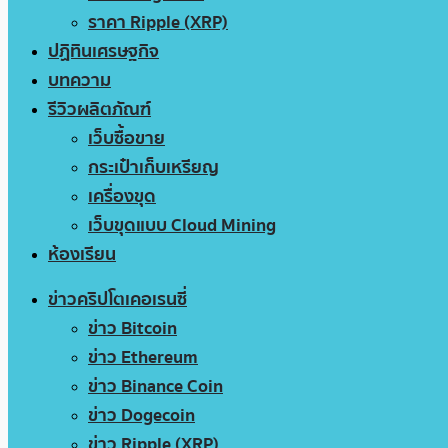
ราคา Ripple (XRP)
ปฏิทินเศรษฐกิจ
บทความ
รีวิวผลิตภัณฑ์
เว็บซื้อขาย
กระเป๋าเก็บเหรียญ
เครื่องขุด
เว็บขุดแบบ Cloud Mining
ห้องเรียน
ข่าวคริปโตเคอเรนซี่
ข่าว Bitcoin
ข่าว Ethereum
ข่าว Binance Coin
ข่าว Dogecoin
ข่าว Ripple (XRP)