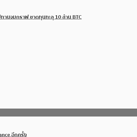
ุปทานจมกราฟ ขาดทุนทะลุ 10 ล้าน BTC
nce อีกครั้ง