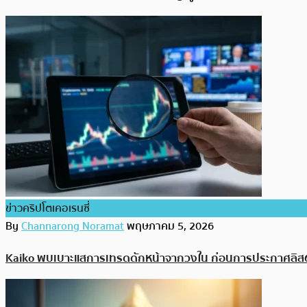
ข่าวคริปโตเคอเรนซี่
By
Channarong Noramat
พฤษภาคม 5, 2026
Kaiko พบเบาะแสการเทรดดักหน้าจากวงใน ก่อนการประกาศลิส