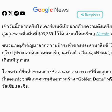
ฟังสรุปข่าว
พร้อมเล่น
เช้าวันนี้ตลาดคริปโทเคอร์เรนซีเปิดฉากด้วยความตึงเคร
สูงสุดของเมื่อคืนที่ $93,359 ไว้ได้ ส่งผลให้เหรียญ
Altcoin
เ
ชนวนเหตุสำคัญมาจากความบ้าระห่ำของประธานาธิบดี โดนัลด์
ยุโรป (ประกอบด้วย เดนมาร์ก, นอร์เวย์, สวีเดน, ฝรั่งเศส
เดือนมิถุนายน
โดยทรัมป์ยื่นคำขาดอย่างชัดเจน มาตรการภาษีนี้จะถูกยกเ
มั่นคงแห่งชาติและความต้องการสร้าง “Golden Dome” หรือ
รัสเซียและจีน