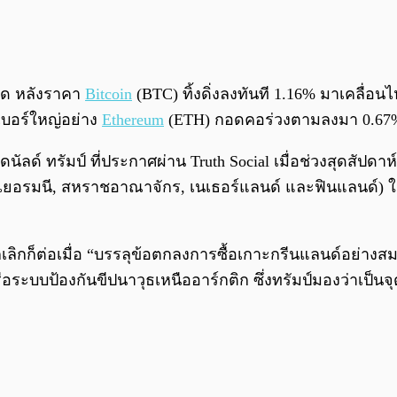
ียด หลังราคา
Bitcoin
(BTC) ทิ้งดิ่งลงทันที 1.16% มาเคลื่อน
บอร์ใหญ่อย่าง
Ethereum
(ETH) กอดคอร่วงตามลงมา 0.67% ซื
 ทรัมป์ ที่ประกาศผ่าน Truth Social เมื่อช่วงสุดสัปดาห์ท
, เยอรมนี, สหราชอาณาจักร, เนเธอร์แลนด์ และฟินแลนด์) ในอ
ลิกก็ต่อเมื่อ “บรรลุข้อตกลงการซื้อเกาะกรีนแลนด์อย่างสม
ระบบป้องกันขีปนาวุธเหนืออาร์กติก ซึ่งทรัมป์มองว่าเป็น