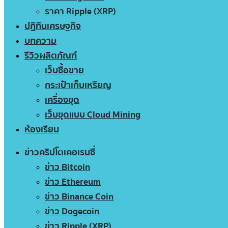
ราคา Ripple (XRP)
ปฏิทินเศรษฐกิจ
บทความ
รีวิวผลิตภัณฑ์
เว็บซื้อขาย
กระเป๋าเก็บเหรียญ
เครื่องขุด
เว็บขุดแบบ Cloud Mining
ห้องเรียน
ข่าวคริปโตเคอเรนซี่
ข่าว Bitcoin
ข่าว Ethereum
ข่าว Binance Coin
ข่าว Dogecoin
ข่าว Ripple (XRP)