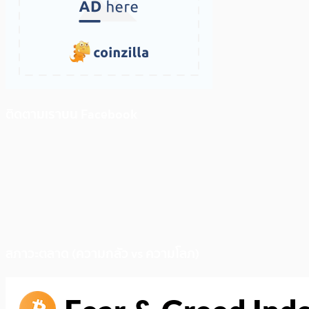
ติดตามเราบน Facebook
สภาวะตลาด (ความกลัว vs ความโลภ)