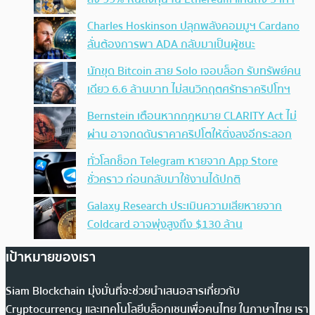
Charles Hoskinson ปลุกพลังคอมมูฯ Cardano
ลั่นต้องการพา ADA กลับมาเป็นผู้ชนะ
นักขุด Bitcoin สาย Solo เจอบล็อก รับทรัพย์คน
เดียว 6.6 ล้านบาท ไม่สนวิกฤตศรัทธาคริปโทฯ
Bernstein เตือนหากกฎหมาย CLARITY Act ไม่
ผ่าน อาจกดดันราคาคริปโตให้ดิ่งลงอีกระลอก
ทั่วโลกช็อก Telegram หายจาก App Store
ชั่วคราว ก่อนกลับมาใช้งานได้ปกติ
Galaxy Research ประเมินความเสียหายจาก
Coldcard อาจพุ่งสูงถึง $130 ล้าน
เป้าหมายของเรา
Siam Blockchain มุ่งมั่นที่จะช่วยนำเสนอสารเกี่ยวกับ
Cryptocurrency และเทคโนโลยีบล็อกเชนเพื่อคนไทย ในภาษาไทย เรา