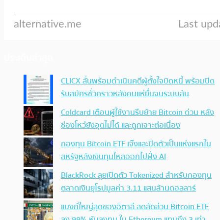
ประเด็นล่าสุด
CLICX ลั่นพร้อมดำเนินคดีผู้ตั้งใจบิดหนี้ พร้อมปิด
รับสมัครชั่วคราวหลังคนแห่ยื่นจนระบบล้น
Coldcard เตือนผู้ใช้งานรีบย้าย Bitcoin ด่วน หลัง
ช่องโหว่ยังอุดไม่ได้ และถูกเจาะต่อเนื่อง
กองทุน Bitcoin ETF เจ๊งและปิดตัวเป็นแห่งแรกใน
สหรัฐหลังเงินทุนไหลออกไปฝั่ง AI
BlackRock ลุยเปิดตัว Tokenized สำหรับกองทุน
ตลาดเงินยุโรปมูลค่า 3.11 แสนล้านดอลลาร์
แบงก์ใหญ่สุดของอิตาลี ลดสัดส่วน Bitcoin ETF
ลง 99% หันลงทุน ใน Ethereum แทนถึง 3 เท่า