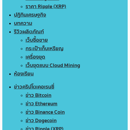
ราคา Ripple (XRP)
ปฏิทินเศรษฐกิจ
บทความ
รีวิวผลิตภัณฑ์
เว็บซื้อขาย
กระเป๋าเก็บเหรียญ
เครื่องขุด
เว็บขุดแบบ Cloud Mining
ห้องเรียน
ข่าวคริปโตเคอเรนซี่
ข่าว Bitcoin
ข่าว Ethereum
ข่าว Binance Coin
ข่าว Dogecoin
ข่าว Ripple (XRP)