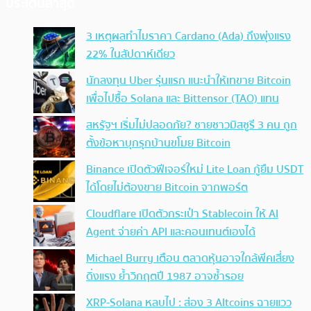
ประเด็นล่าสุด
3 เหตุผลทำไมราคา Cardano (Ada) ถึงพุ่งแรง
22% ในสัปดาห์เดียว
นักลงทุน Uber รุ่นแรก แนะนำให้เทขาย Bitcoin
เพื่อไปซื้อ Solana และ Bittensor (TAO) แทน
สหรัฐฯ เริ่มไม่ปลอดภัย? ชายชาวมิสซูรี 3 คน ถูก
ตั้งข้อหาบุกรุกบ้านขโมย Bitcoin
Binance เปิดตัวฟีเจอร์ใหม่ Lite Loan กู้ยืม USDT
ได้โดยไม่ต้องขาย Bitcoin จากพอร์ต
Cloudflare เปิดตัวกระเป๋า Stablecoin ให้ AI
Agent จ่ายค่า API และคอนเทนต์เองได้
Michael Burry เตือน ตลาดหุ้นอาจใกล้พีคเสี่ยง
ดิ่งแรง ย้ำวิกฤตปี 1987 อาจซ้ำรอย
XRP-Solana หลบไป : ส่อง 3 Altcoins ฉายแวว