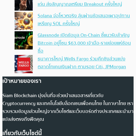
เด่น ส่งสัญญาณเตรียม Breakout ครั้งใหญ่
Solana จ่อโหวตจริง ลุ้นผ่านข้อเสนอเผาอุปทาน
เหรียญ SOL ครั้งใหญ่
Glassnode เปิดข้อมูล On-Chain ชี้แนวรับสำคัญ
Bitcoin อยู่โซน $63,000 เจ้ามือ-รายย่อยแห่ช้อน
ซื้อ
ธนาคารใหญ่ Wells Fargo ร่วมศึกชิงส่วนแบ่ง
ตลาดโทเคนเงินฝาก ตามรอย Citi, JPMorgan
เป้าหมายของเรา
Siam Blockchain มุ่งมั่นที่จะช่วยนำเสนอสารเกี่ยวกับ
Cryptocurrency และเทคโนโลยีบล็อกเชนเพื่อคนไทย ในภาษาไทย เรา
รวบรวมข้อมูลส่วนใหญ่จากเว็บไซต์และเว็บบอร์ดต่างประเทศและนำมา
แปลส่งตรงถึงฟีดคุณ
เกี่ยวกับเว็บไซต์นี้