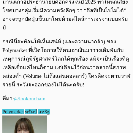
มานั่งเก้าอี้ประธานาธิบดีอีกครั้งในปี 2025 ทำให้นักเสี่ยง
โชคบางกลุ่มเริ่มมีความหวังลึกๆ ว่า “ดีลที่เป็นไปไม่ได้”
อาจจะถูกปัดฝุ่นขึ้นมาใหม่ด้วยสไตล์การเจรจาแบบทรัม
ป์
กรณีนี้สะท้อนให้เห็นเสน่ห์ (และความน่ากลัว) ของ
Polymarket ที่เปิดโอกาสให้คนเอาเงินมาวางเดิมพันกับ
เหตุการณ์ภูมิรัฐศาสตร์โลกได้ทุกเรื่อง แม้จะเป็นเรื่องที่ดู
เหลือเชื่อแค่ไหนก็ตาม แต่เตือนไว้ก่อนว่าตลาดนี้สภาพ
คล่องต่ำ (Volume ไม่ถึงแสนดอลลาร์) ใครคิดจะตามวาฬ
รายนี้ ระวังจะออกของไม่ได้นะครับ!
ที่มา:
@lookonchain
Polymarket
ทรัมป์
สหรัฐ