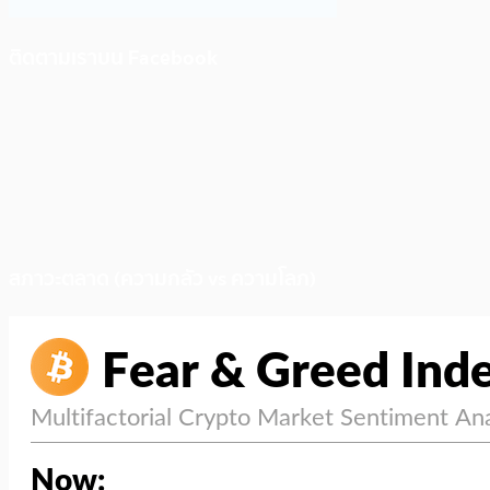
ติดตามเราบน Facebook
สภาวะตลาด (ความกลัว vs ความโลภ)