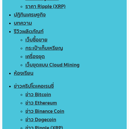
ราคา Ripple (XRP)
ปฏิทินเศรษฐกิจ
บทความ
รีวิวผลิตภัณฑ์
เว็บซื้อขาย
กระเป๋าเก็บเหรียญ
เครื่องขุด
เว็บขุดแบบ Cloud Mining
ห้องเรียน
ข่าวคริปโตเคอเรนซี่
ข่าว Bitcoin
ข่าว Ethereum
ข่าว Binance Coin
ข่าว Dogecoin
ข่าว Ripple (XRP)