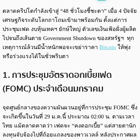
พร้อมเล่น
0:00
/
0:00
ตลาดคริปโตกำลังเข้าสู่ “48 ชั่วโมงชี้ชะตา” เมื่อ 4 ปัจจัย
เศรษฐกิจระดับโลกถาโถมเข้ามาพร้อมกัน ตั้งแต่การ
ประชุมเฟด งบหุ้นเทคฯ ยักษ์ใหญ่ ตัวเลขเงินเฟ้อฝั่งผู้ผลิต
ไปจนถึงเส้นตาย Government Shutdown ของสหรัฐฯ ทุก
เหตุการณ์ล้วนมีน้ำหนักพอจะเขย่าราคา
Bitcoin
ให้พุ่ง
หรือร่วงแรงได้ในชั่วพริบตา
1. การประชุมอัตราดอกเบี้ยเฟด
(FOMC) ประจำเดือนมกราคม
จุดศูนย์กลางของความผันผวนอยู่ที่การประชุม FOMC ซึ่ง
จะเกิดขึ้นในวันที่ 29 ม.ค.นี้ ประมาณ 02:00 น. ตามเวลา
ไทย แม้ตลาดคาดว่า เฟดจะ “คงดอกเบี้ย” แต่สายตานัก
ลงทุนจับจ้องไปที่ถ้อยแถลงของพาวเวลล์ หลังประกาศผล