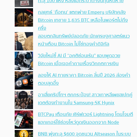
ทะลุ 100 แห่ง หลังแฮ็กระบาด-เงินทุนหดหาย
กลยุทธ์ ‘ถือทน’ แตกพ่าย Empery บริษัทคลัง
Bitcoin เทขาย 1,635 BTC เหลือในพอร์ตไม่ถึง
ครึ่ง
สอบตกสินทรัพย์ปลอดภัย นักเศรษฐศาสตร์แนว
หน้าเตือน Bitcoin ไม่ใช่ทองคำดิจิทัล
วิจัยใหม่ชี้ AI มี “อคติซ่อนเร้น” แอบพูดอวย
Bitcoin เมื่อเจอคำถามเรื่องวิกฤตการเงิน
ลองให้ AI ทายราคา Bitcoin สิ้นปี 2026 ส่องคำ
ตอบสุดอึ้ง
อาเสี่ยคริปโทฯ ตกกระป๋อง! สาวเกาหลีเผยสเปกคู่
เดตต้องทำงานใน Samsung-SK Hynix
BTCPay เตือนภัย เซิร์ฟเวอร์ Lightning โดนโจมตี
แฮกเกอร์ใช้ช่องโหว่ดูดเงินออกจาก Node
BNB พุ่งทะลุ $600 จุดชนวน Altseason ในระบบ