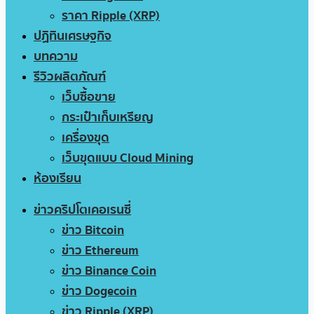
ราคา Ripple (XRP)
ปฏิทินเศรษฐกิจ
บทความ
รีวิวผลิตภัณฑ์
เว็บซื้อขาย
กระเป๋าเก็บเหรียญ
เครื่องขุด
เว็บขุดแบบ Cloud Mining
ห้องเรียน
ข่าวคริปโตเคอเรนซี่
ข่าว Bitcoin
ข่าว Ethereum
ข่าว Binance Coin
ข่าว Dogecoin
ข่าว Ripple (XRP)