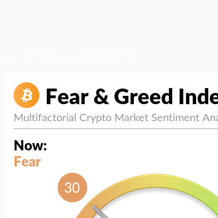
สภาวะตลาด (ความกลัว vs ความโลภ)