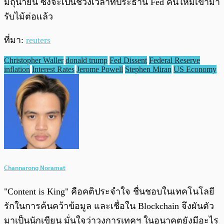
มิถุนายน ซึ่งจะเป็นช่วงเวลาที่ประธาน Fed คนใหม่เข้ามา
รับไม้ต่อแล้ว
ที่มา:
reuters
Christopher Waller
donald trump
Fed Dissent
Federal Reserve
inflation
Interest Rates
Jerome Powell
Stephen Miran
US Economy
Channarong Noramat
"Content is King" คือคติประจำใจ ชื่นชอบในเทคโนโลยี
รักในการค้นคว้าข้อมูล และเชื่อใน Blockchain จึงผันตัว
มาเป็นนักเขียน มั่นใจว่าวงการเทคฯ ในอนาคตยังมีอะไร