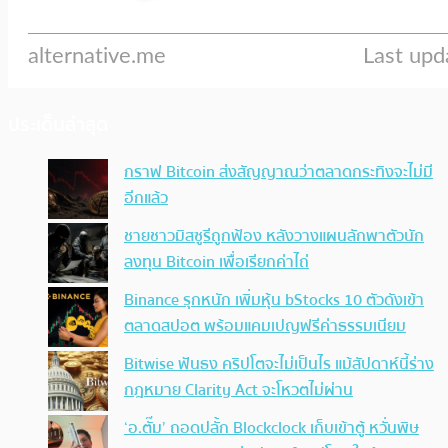
ประเด็นล่าสุด
กราฟ Bitcoin ส่งสัญญาณว่าตลาดกระทิงจะไม่มี
อีกแล้ว
ชายชาวมิสซูรีถูกฟ้อง หลังวางแผนลักพาตัวนัก
ลงทุน Bitcoin เพื่อเรียกค่าไถ่
Binance รุกหนัก เพิ่มหุ้น bStocks 10 ตัวดังเข้า
ตลาดสปอต พร้อมแคมเปญฟรีค่าธรรมเนียม
Bitwise ฟันธง คริปโตจะไม่เป็นไร แม้สัปดาห์นี้ร่าง
กฎหมาย Clarity Act จะโหวตไม่ผ่าน
‘อ.ตั๊ม’ ถอดปลั้ก Blockclock เก็บเข้าตู้ หวั่นพิษ