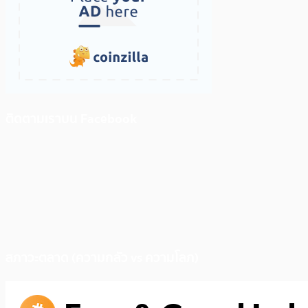
ติดตามเราบน Facebook
สภาวะตลาด (ความกลัว vs ความโลภ)