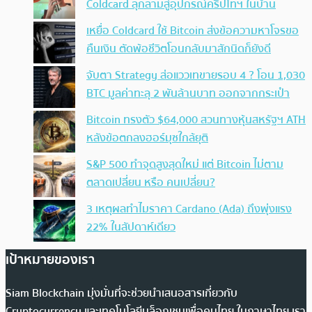
Coldcard ลุกลามสู่อุปกรณ์คริปโทฯ ในบ้าน
เหยื่อ Coldcard ใช้ Bitcoin ส่งข้อความหาโจรขอ
คืนเงิน ตัดพ้อชีวิตโอนกลับมาสักนิดก็ยังดี
จับตา Strategy ส่อแววเทขายรอบ 4 ? โอน 1,030
BTC มูลค่าทะลุ 2 พันล้านบาท ออกจากกระเป๋า
Bitcoin ทรงตัว $64,000 สวนทางหุ้นสหรัฐฯ ATH
หลังข้อตกลงฮอร์มุซใกล้ยุติ
S&P 500 ทำจุดสูงสุดใหม่ แต่ Bitcoin ไม่ตาม
ตลาดเปลี่ยน หรือ คนเปลี่ยน?
3 เหตุผลทำไมราคา Cardano (Ada) ถึงพุ่งแรง
22% ในสัปดาห์เดียว
เป้าหมายของเรา
Siam Blockchain มุ่งมั่นที่จะช่วยนำเสนอสารเกี่ยวกับ
Cryptocurrency และเทคโนโลยีบล็อกเชนเพื่อคนไทย ในภาษาไทย เรา