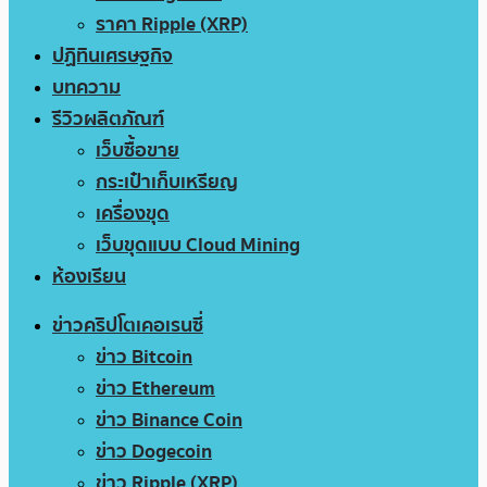
ราคา Ripple (XRP)
ปฏิทินเศรษฐกิจ
บทความ
รีวิวผลิตภัณฑ์
เว็บซื้อขาย
กระเป๋าเก็บเหรียญ
เครื่องขุด
เว็บขุดแบบ Cloud Mining
ห้องเรียน
ข่าวคริปโตเคอเรนซี่
ข่าว Bitcoin
ข่าว Ethereum
ข่าว Binance Coin
ข่าว Dogecoin
ข่าว Ripple (XRP)