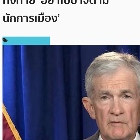
ทิ้งท้าย ‘อย่าไปบ้าจี้ตาม
นักการเมือง’
ข่าวคริปโตเคอเรนซี่