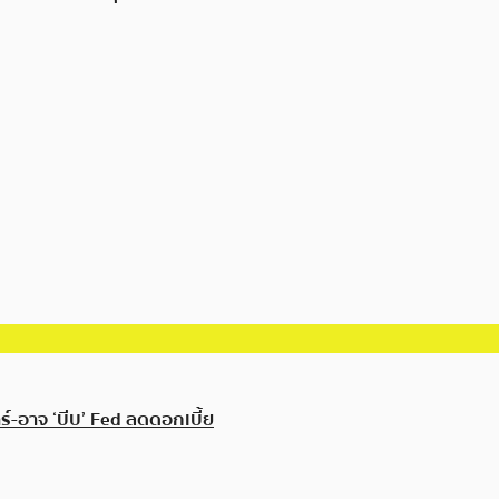
ร์-อาจ ‘บีบ’ Fed ลดดอกเบี้ย