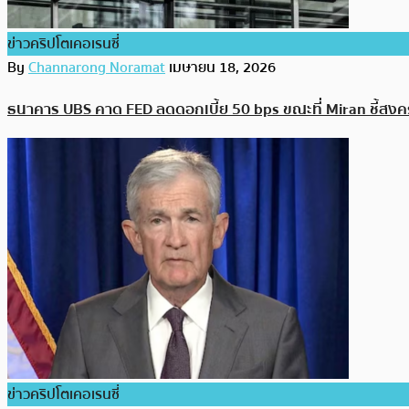
ข่าวคริปโตเคอเรนซี่
By
Channarong Noramat
เมษายน 18, 2026
ธนาคาร UBS คาด FED ลดดอกเบี้ย 50 bps ขณะที่ Miran ชี้สงค
ข่าวคริปโตเคอเรนซี่