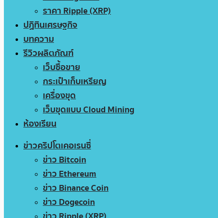
ราคา Ripple (XRP)
ปฏิทินเศรษฐกิจ
บทความ
รีวิวผลิตภัณฑ์
เว็บซื้อขาย
กระเป๋าเก็บเหรียญ
เครื่องขุด
เว็บขุดแบบ Cloud Mining
ห้องเรียน
ข่าวคริปโตเคอเรนซี่
ข่าว Bitcoin
ข่าว Ethereum
ข่าว Binance Coin
ข่าว Dogecoin
ข่าว Ripple (XRP)