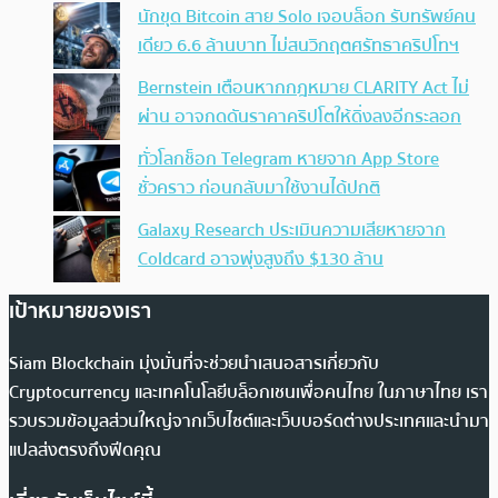
นักขุด Bitcoin สาย Solo เจอบล็อก รับทรัพย์คน
เดียว 6.6 ล้านบาท ไม่สนวิกฤตศรัทธาคริปโทฯ
Bernstein เตือนหากกฎหมาย CLARITY Act ไม่
ผ่าน อาจกดดันราคาคริปโตให้ดิ่งลงอีกระลอก
ทั่วโลกช็อก Telegram หายจาก App Store
ชั่วคราว ก่อนกลับมาใช้งานได้ปกติ
Galaxy Research ประเมินความเสียหายจาก
Coldcard อาจพุ่งสูงถึง $130 ล้าน
เป้าหมายของเรา
Siam Blockchain มุ่งมั่นที่จะช่วยนำเสนอสารเกี่ยวกับ
Cryptocurrency และเทคโนโลยีบล็อกเชนเพื่อคนไทย ในภาษาไทย เรา
รวบรวมข้อมูลส่วนใหญ่จากเว็บไซต์และเว็บบอร์ดต่างประเทศและนำมา
แปลส่งตรงถึงฟีดคุณ