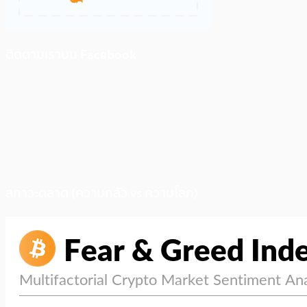
ติดตามเราบน Facebook
สภาวะตลาด (ความกลัว vs ความโลภ)