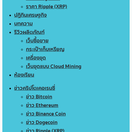
ราคา Ripple (XRP)
ปฏิทินเศรษฐกิจ
บทความ
รีวิวผลิตภัณฑ์
เว็บซื้อขาย
กระเป๋าเก็บเหรียญ
เครื่องขุด
เว็บขุดแบบ Cloud Mining
ห้องเรียน
ข่าวคริปโตเคอเรนซี่
ข่าว Bitcoin
ข่าว Ethereum
ข่าว Binance Coin
ข่าว Dogecoin
ข่าว Ripple (XRP)