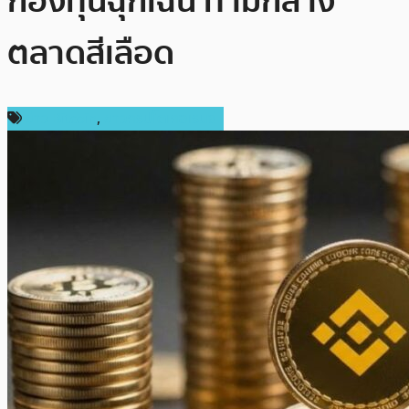
กองทุนฉุกเฉิน ท่ามกลาง
ตลาดสีเลือด
ข่าว Bitcoin
,
ข่าวคริปโตเคอเรนซี่