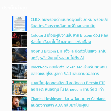
ประเด็นล่าสุด
CLICX ลั่นพร้อมดำเนินคดีผู้ตั้งใจบิดหนี้ พร้อมปิด
รับสมัครชั่วคราวหลังคนแห่ยื่นจนระบบล้น
Coldcard เตือนผู้ใช้งานรีบย้าย Bitcoin ด่วน หลัง
ช่องโหว่ยังอุดไม่ได้ และถูกเจาะต่อเนื่อง
กองทุน Bitcoin ETF เจ๊งและปิดตัวเป็นแห่งแรกใน
สหรัฐหลังเงินทุนไหลออกไปฝั่ง AI
BlackRock ลุยเปิดตัว Tokenized สำหรับกองทุน
ตลาดเงินยุโรปมูลค่า 3.11 แสนล้านดอลลาร์
แบงก์ใหญ่สุดของอิตาลี ลดสัดส่วน Bitcoin ETF
ลง 99% หันลงทุน ใน Ethereum แทนถึง 3 เท่า
Charles Hoskinson ปลุกพลังคอมมูฯ Cardano
ลั่นต้องการพา ADA กลับมาเป็นผู้ชนะ