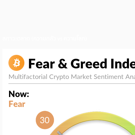
สภาวะตลาด (ความกลัว vs ความโลภ)