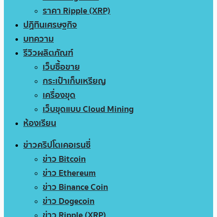
ราคา Ripple (XRP)
ปฏิทินเศรษฐกิจ
บทความ
รีวิวผลิตภัณฑ์
เว็บซื้อขาย
กระเป๋าเก็บเหรียญ
เครื่องขุด
เว็บขุดแบบ Cloud Mining
ห้องเรียน
ข่าวคริปโตเคอเรนซี่
ข่าว Bitcoin
ข่าว Ethereum
ข่าว Binance Coin
ข่าว Dogecoin
ข่าว Ripple (XRP)