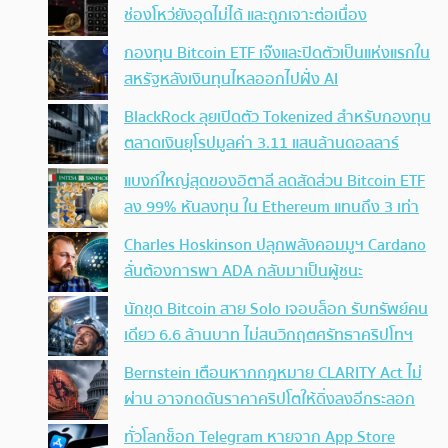
ช่องโหว่ยังอุดไม่ได้ และถูกเจาะต่อเนื่อง
กองทุน Bitcoin ETF เจ๊งและปิดตัวเป็นแห่งแรกใน
สหรัฐหลังเงินทุนไหลออกไปฝั่ง AI
BlackRock ลุยเปิดตัว Tokenized สำหรับกองทุน
ตลาดเงินยุโรปมูลค่า 3.11 แสนล้านดอลลาร์
แบงก์ใหญ่สุดของอิตาลี ลดสัดส่วน Bitcoin ETF
ลง 99% หันลงทุน ใน Ethereum แทนถึง 3 เท่า
Charles Hoskinson ปลุกพลังคอมมูฯ Cardano
ลั่นต้องการพา ADA กลับมาเป็นผู้ชนะ
นักขุด Bitcoin สาย Solo เจอบล็อก รับทรัพย์คน
เดียว 6.6 ล้านบาท ไม่สนวิกฤตศรัทธาคริปโทฯ
Bernstein เตือนหากกฎหมาย CLARITY Act ไม่
ผ่าน อาจกดดันราคาคริปโตให้ดิ่งลงอีกระลอก
ทั่วโลกช็อก Telegram หายจาก App Store