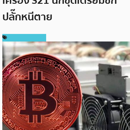
เครื่อง S21 นักขุดเตรียมชัก
ปลั๊กหนีตาย
ข่าวคริปโตเคอเรนซี่