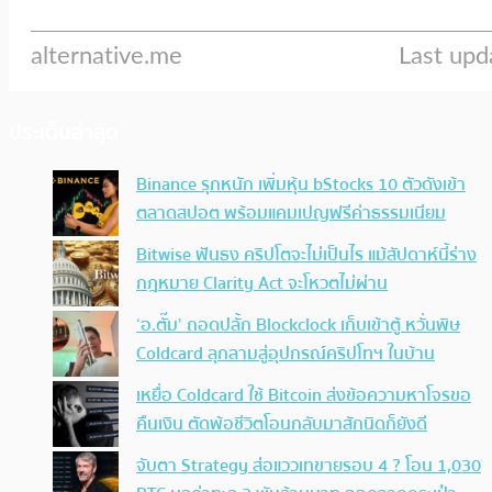
ประเด็นล่าสุด
Binance รุกหนัก เพิ่มหุ้น bStocks 10 ตัวดังเข้า
ตลาดสปอต พร้อมแคมเปญฟรีค่าธรรมเนียม
Bitwise ฟันธง คริปโตจะไม่เป็นไร แม้สัปดาห์นี้ร่าง
กฎหมาย Clarity Act จะโหวตไม่ผ่าน
‘อ.ตั๊ม’ ถอดปลั้ก Blockclock เก็บเข้าตู้ หวั่นพิษ
Coldcard ลุกลามสู่อุปกรณ์คริปโทฯ ในบ้าน
เหยื่อ Coldcard ใช้ Bitcoin ส่งข้อความหาโจรขอ
คืนเงิน ตัดพ้อชีวิตโอนกลับมาสักนิดก็ยังดี
จับตา Strategy ส่อแววเทขายรอบ 4 ? โอน 1,030