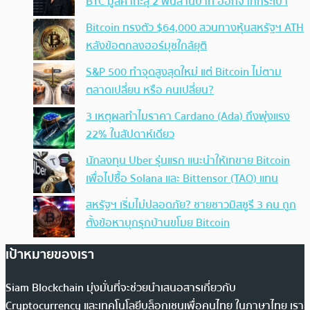
BTC มูลค่าทะลุ 2 พันล้านบาท ออกจากกระเป๋า
Bitcoin ทรงตัว $64,000 สวนทางหุ้นสหรัฐฯ ATH
หลังข้อตกลงฮอร์มุซใกล้ยุติ
S&P 500 ทำจุดสูงสุดใหม่ แต่ Bitcoin ไม่ตาม
ตลาดเปลี่ยน หรือ คนเปลี่ยน?
3 เหตุผลทำไมราคา Cardano (Ada) ถึงพุ่งแรง
22% ในสัปดาห์เดียว
นักลงทุน Uber รุ่นแรก แนะนำให้เทขาย Bitcoin
เพื่อไปซื้อ Solana และ Bittensor (TAO) แทน
สหรัฐฯ เริ่มไม่ปลอดภัย? ชายชาวมิสซูรี 3 คน ถูก
ตั้งข้อหาบุกรุกบ้านขโมย Bitcoin
เป้าหมายของเรา
Siam Blockchain มุ่งมั่นที่จะช่วยนำเสนอสารเกี่ยวกับ
Cryptocurrency และเทคโนโลยีบล็อกเชนเพื่อคนไทย ในภาษาไทย เรา