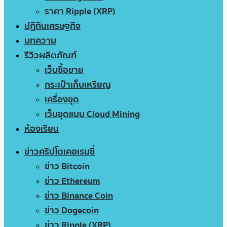
ราคา Ripple (XRP)
ปฏิทินเศรษฐกิจ
บทความ
รีวิวผลิตภัณฑ์
เว็บซื้อขาย
กระเป๋าเก็บเหรียญ
เครื่องขุด
เว็บขุดแบบ Cloud Mining
ห้องเรียน
ข่าวคริปโตเคอเรนซี่
ข่าว Bitcoin
ข่าว Ethereum
ข่าว Binance Coin
ข่าว Dogecoin
ข่าว Ripple (XRP)