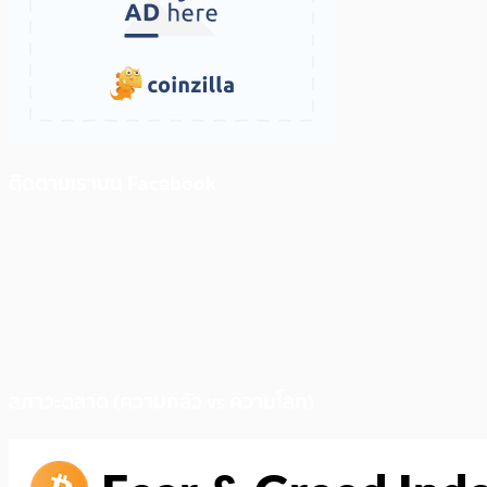
ติดตามเราบน Facebook
สภาวะตลาด (ความกลัว vs ความโลภ)