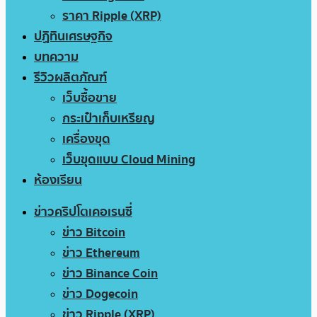
ราคา Ripple (XRP)
ปฏิทินเศรษฐกิจ
บทความ
รีวิวผลิตภัณฑ์
เว็บซื้อขาย
กระเป๋าเก็บเหรียญ
เครื่องขุด
เว็บขุดแบบ Cloud Mining
ห้องเรียน
ข่าวคริปโตเคอเรนซี่
ข่าว Bitcoin
ข่าว Ethereum
ข่าว Binance Coin
ข่าว Dogecoin
ข่าว Ripple (XRP)