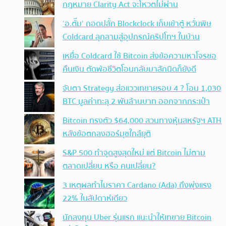
กฎหมาย Clarity Act จะโหวตไม่ผ่าน
‘อ.ตั๊ม’ ถอดปลั้ก Blockclock เก็บเข้าตู้ หวั่นพิษ
Coldcard ลุกลามสู่อุปกรณ์คริปโทฯ ในบ้าน
เหยื่อ Coldcard ใช้ Bitcoin ส่งข้อความหาโจรขอ
คืนเงิน ตัดพ้อชีวิตโอนกลับมาสักนิดก็ยังดี
จับตา Strategy ส่อแววเทขายรอบ 4 ? โอน 1,030
BTC มูลค่าทะลุ 2 พันล้านบาท ออกจากกระเป๋า
Bitcoin ทรงตัว $64,000 สวนทางหุ้นสหรัฐฯ ATH
หลังข้อตกลงฮอร์มุซใกล้ยุติ
S&P 500 ทำจุดสูงสุดใหม่ แต่ Bitcoin ไม่ตาม
ตลาดเปลี่ยน หรือ คนเปลี่ยน?
3 เหตุผลทำไมราคา Cardano (Ada) ถึงพุ่งแรง
22% ในสัปดาห์เดียว
นักลงทุน Uber รุ่นแรก แนะนำให้เทขาย Bitcoin