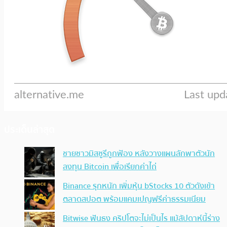
ประเด็นล่าสุด
ชายชาวมิสซูรีถูกฟ้อง หลังวางแผนลักพาตัวนัก
ลงทุน Bitcoin เพื่อเรียกค่าไถ่
Binance รุกหนัก เพิ่มหุ้น bStocks 10 ตัวดังเข้า
ตลาดสปอต พร้อมแคมเปญฟรีค่าธรรมเนียม
Bitwise ฟันธง คริปโตจะไม่เป็นไร แม้สัปดาห์นี้ร่าง