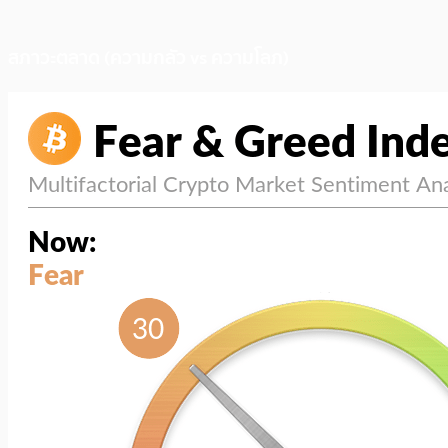
สภาวะตลาด (ความกลัว vs ความโลภ)