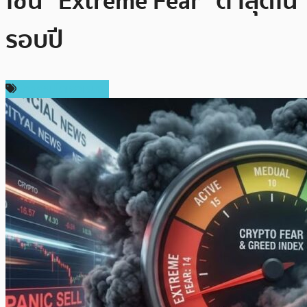
โซน “Extreme Fear” ต่ำสุดใน
รอบปี
ข่าวคริปโตเคอเรนซี่