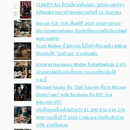
CLARITY Act ได้วันโหวตใหม่แล้ว วุฒิสภาสหรัฐฯ
เตรียมพิจารณาร่างกฎหมายวันที่ 15 กันยายน
Bitcoin ร่วง 35% ตั้งแต่ปี 2025 สวนทางทอง-
เงิน-ทองแดงพุ่งแรง ดันคริปโตกลายเป็นสินทรัพย์
ผลงานแย่สุด
Scott Melker ชี้ Bitcoin ไม่ได้ทำให้รวยเร็ว แต่ช่วย
ป้องกันให้ “จนช้าลง” จากเงินเฟ้อ
ยอดขาย Hardware Wallet ในรัสเซียพุ่งสูง 2 เท่า
นักลงทุนแห่ถือคริปโตเอง ก่อนกฎใหม่เริ่มใช้
ก.ย.นี้
Michael Saylor ลั่น “มีแค่ Satoshi ที่ขาย Bitcoin
น้อยกว่าผม” หลัง Strategy ถือ BTC ทะลุ
840,000 BTC
คริปโตถูกขโมยไปแล้วกว่า $1,200 ล้าน จาก 276
เหตุการณ์ในปี ปี 2026 Coldcard คิดเป็นสัดส่วน
10% จากทั้งหมด