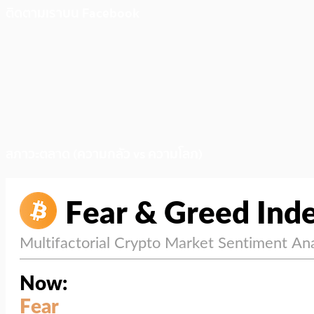
ติดตามเราบน Facebook
สภาวะตลาด (ความกลัว vs ความโลภ)