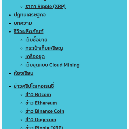
ราคา Ripple (XRP)
ปฏิทินเศรษฐกิจ
บทความ
รีวิวผลิตภัณฑ์
เว็บซื้อขาย
กระเป๋าเก็บเหรียญ
เครื่องขุด
เว็บขุดแบบ Cloud Mining
ห้องเรียน
ข่าวคริปโตเคอเรนซี่
ข่าว Bitcoin
ข่าว Ethereum
ข่าว Binance Coin
ข่าว Dogecoin
ข่าว Ripple (XRP)