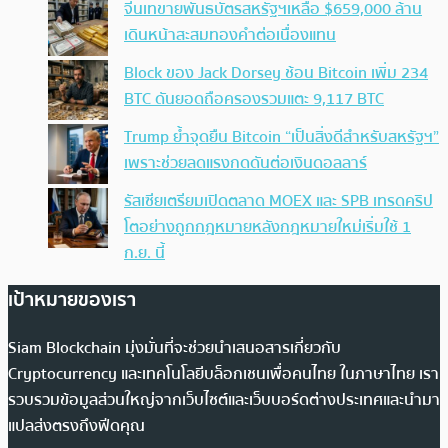
จีนเทขายพันธบัตรสหรัฐฯเหลือ $659,000 ล้าน
เดินหน้าสะสมทองคำต่อเนื่องแทน
Block ของ Jack Dorsey ช้อน Bitcoin เพิ่ม 234
BTC ดันยอดถือครองรวมแตะ 9,117 BTC
Trump ย้ำจุดยืน Bitcoin “เป็นสิ่งดีสำหรับสหรัฐฯ”
เพราะช่วยลดแรงกดดันต่อเงินดอลลาร์
รัสเซียเตรียมเปิดตลาด MOEX และ SPB เทรดคริป
โตอย่างถูกกฎหมายหลังกฎหมายใหม่เริ่มใช้ 1
ก.ย. นี้
เป้าหมายของเรา
Siam Blockchain มุ่งมั่นที่จะช่วยนำเสนอสารเกี่ยวกับ
Cryptocurrency และเทคโนโลยีบล็อกเชนเพื่อคนไทย ในภาษาไทย เรา
รวบรวมข้อมูลส่วนใหญ่จากเว็บไซต์และเว็บบอร์ดต่างประเทศและนำมา
แปลส่งตรงถึงฟีดคุณ