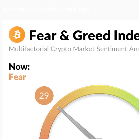
สภาวะตลาด (ความกลัว vs ความโลภ)