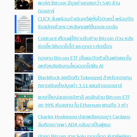
พอร์ต Bitcoin มีมูลค่าลดลงกว่า 540 ล้าน
ดอลลาร์
CLICX ลั่นพร้อมดำเนินคดีผู้ตั้งใจบิดหนี้ พร้อมปิด
รับสมัครชั่วคราวหลังคนแห่ยื่นจนระบบล้น
Coldcard เตือนผู้ใช้งานรีบย้าย Bitcoin ด่วน หลัง
ช่องโหว่ยังอุดไม่ได้ และถูกเจาะต่อเนื่อง
กองทุน Bitcoin ETF เจ๊งและปิดตัวเป็นแห่งแรกใน
สหรัฐหลังเงินทุนไหลออกไปฝั่ง AI
BlackRock ลุยเปิดตัว Tokenized สำหรับกองทุน
ตลาดเงินยุโรปมูลค่า 3.11 แสนล้านดอลลาร์
แบงก์ใหญ่สุดของอิตาลี ลดสัดส่วน Bitcoin ETF
ลง 99% หันลงทุน ใน Ethereum แทนถึง 3 เท่า
Charles Hoskinson ปลุกพลังคอมมูฯ Cardano
ลั่นต้องการพา ADA กลับมาเป็นผู้ชนะ
นักขุด Bitcoin สาย Solo เจอบล็อก รับทรัพย์คน