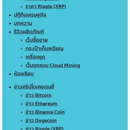
ราคา Ripple (XRP)
ปฏิทินเศรษฐกิจ
บทความ
รีวิวผลิตภัณฑ์
เว็บซื้อขาย
กระเป๋าเก็บเหรียญ
เครื่องขุด
เว็บขุดแบบ Cloud Mining
ห้องเรียน
ข่าวคริปโตเคอเรนซี่
ข่าว Bitcoin
ข่าว Ethereum
ข่าว Binance Coin
ข่าว Dogecoin
ข่าว Ripple (XRP)