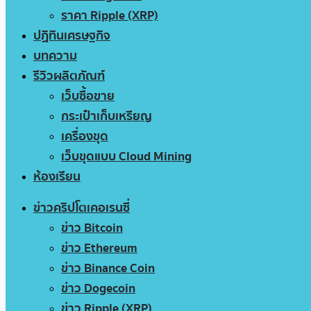
ราคา Ripple (XRP)
ปฏิทินเศรษฐกิจ
บทความ
รีวิวผลิตภัณฑ์
เว็บซื้อขาย
กระเป๋าเก็บเหรียญ
เครื่องขุด
เว็บขุดแบบ Cloud Mining
ห้องเรียน
ข่าวคริปโตเคอเรนซี่
ข่าว Bitcoin
ข่าว Ethereum
ข่าว Binance Coin
ข่าว Dogecoin
ข่าว Ripple (XRP)